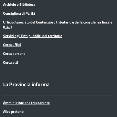
Archivio e Biblioteca
Terremoto
Consigliera di Parità
Territorio
Ufficio Associato del Contenzioso tributario e della consulenza fiscale
(UAC)
Ufficio relazioni con il pubblico
Servizi agli Enti pubblici del territorio
Cerca uffici
Cerca persone
Cerca atti
La Provincia informa
Amministrazione trasparente
Albo pretorio