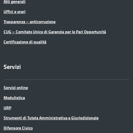
Atti generali
Pari Opportunità
Uffici e orari
Trasparenza – anticorruzione
Partecipazioni Societarie
CUG – Comitato Unico di Garanzia per le Pari Opportunità
Personale
Certificazione di qualità
PNRR
Servizi
Polizia Provinciale
Scuola
Servizi online
Sociale e salute
Modulistica
URP
Sport
Strumenti di Tutela Amministrativa e Giurisdizionale
Statistica
Difensore Civico