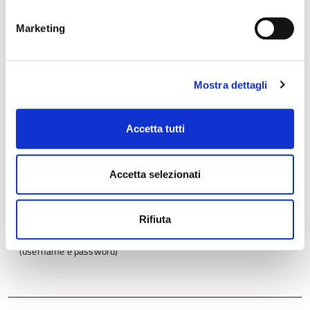
Cosa è la PEC e come ottenerla
Marketing
Link
PostaCertificat@
Posta Elettronica Certificata (PEC)
Mostra dettagli
Accetta tutti
Per ottenere le credenziali di accesso alla
domanda online
Accetta selezionati
Credenziali SPID - Lepida ID
Rifiuta
Sistema Pubblico di Identità Digitale per accedere a tutti i servizi
online della Pubblica Amministrazione con un'unica Identità Digitale
(username e password)