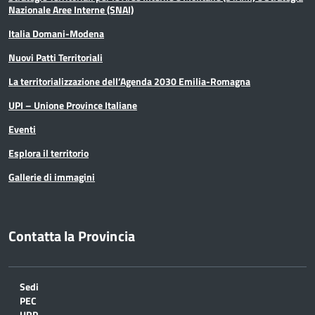
Nazionale Aree Interne (SNAI)
Italia Domani-Modena
Nuovi Patti Territoriali
La territorializzazione dell’Agenda 2030 Emilia-Romagna
UPI – Unione Province Italiane
Eventi
Esplora il territorio
Gallerie di immagini
Contatta la Provincia
Sedi
PEC
URP