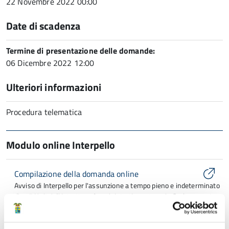
22 Novembre 2022 00:00
Date di scadenza
Termine di presentazione delle domande:
06 Dicembre 2022 12:00
Ulteriori informazioni
Procedura telematica
Modulo online Interpello
Compilazione della domanda online
Avviso di Interpello per l'assunzione a tempo pieno e indeterminato
di n. 5 Unita' di Istruttore Amministrativo categoria C, oltre a n. 1
Unita' a tempo pieno e determinato presso la Provincia di Modena
rivolto agli idonei dell'Elenco di cui all'Art. 3 bis del D.L. 80/2021, a
seguito di Selezione del 21 Settembre 2022, con riserva integrale