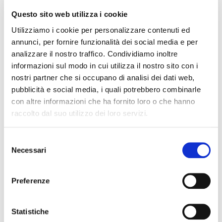
per i volontari delle Forze Armate (rif. 2022-129)
Questo sito web utilizza i cookie
Utilizziamo i cookie per personalizzare contenuti ed
annunci, per fornire funzionalità dei social media e per
Richiesta di supporto ed informazioni
analizzare il nostro traffico. Condividiamo inoltre
informazioni sul modo in cui utilizza il nostro sito con i
nostri partner che si occupano di analisi dei dati web,
Media
pubblicità e social media, i quali potrebbero combinarle
FAQ Concorsi e Selezioni
con altre informazioni che ha fornito loro o che hanno
Hai bisogno di aiuto? Leggi le nostre FAQ. Se non trovi quello che
raccolto dal suo utilizzo dei loro servizi.
cerchi, contattaci compilando il form di richiesta di supporto
presente nel modulo online oppure scrivendo una mail all'indirizzo
concorsi
Selezione
Necessari
del
concorsi@provincia.modena.it
consenso
Per supporto o eventuali chiarimenti inerenti la compilazione del
Preferenze
modulo on line, inviare una richiesta via mail
Statistiche