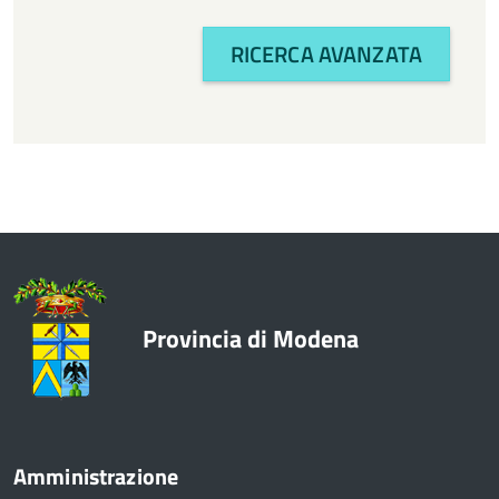
Bilancio e politiche finanziarie
RICERCA AVANZATA
CTSS
Cultura e turismo
Economia
Enti e Istituzioni
Europa e Relazioni internazionali
Provincia di Modena
Formazione
Innovazione - Informatica -
Telematica
Amministrazione
Lavori pubblici e acquisto di beni e