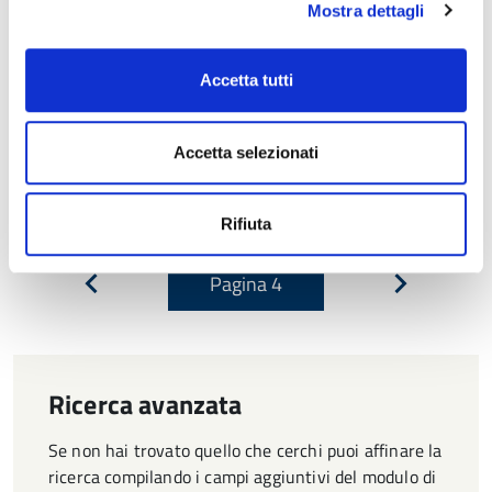
Mostra dettagli
manifestazione che promuove e valorizza il teatro
realizzato, ideato, ed eseguito dai bambini e ragazzi
dell’intero territorio nazionale. L’edizione 2026 è dedicata
Accetta tutti
al tema “Le maschere nel teatro” e prende spunto dal
centenario di Uno, nessuno e centomila di […]
Accetta selezionati
Struttura di riferimento:
Direzione generale > Ufficio
Stampa
Rifiuta
Pagina
4
Pagina
Pagina
precedente
successiva
Ricerca avanzata
Se non hai trovato quello che cerchi puoi affinare la
ricerca compilando i campi aggiuntivi del modulo di