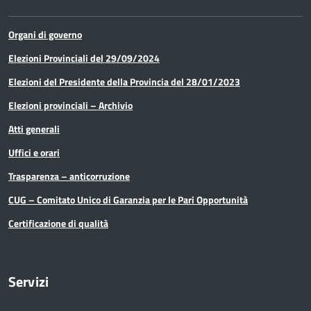
servizi
Organi di governo
Lavoro
Elezioni Provinciali del 29/09/2024
Elezioni del Presidente della Provincia del 28/01/2023
Media e comunicazione
Elezioni provinciali – Archivio
Organi di governo
Atti generali
Pari Opportunità
Uffici e orari
Trasparenza – anticorruzione
Partecipazioni Societarie
CUG – Comitato Unico di Garanzia per le Pari Opportunità
Personale
Certificazione di qualità
PNRR
Servizi
Polizia Provinciale