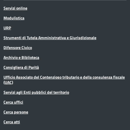
Scuola
Servizi online
Sociale e salute
Modulistica
URP
Sport
Strumenti di Tutela Amministrativa e Giurisdizionale
Statistica
Difensore Civico
Archivio e Biblioteca
Terremoto
Consigliera di Parità
Territorio
Ufficio Associato del Contenzioso tributario e della consulenza fiscale
(UAC)
Ufficio relazioni con il pubblico
Servizi agli Enti pubblici del territorio
Cerca uffici
Cerca persone
Cerca atti