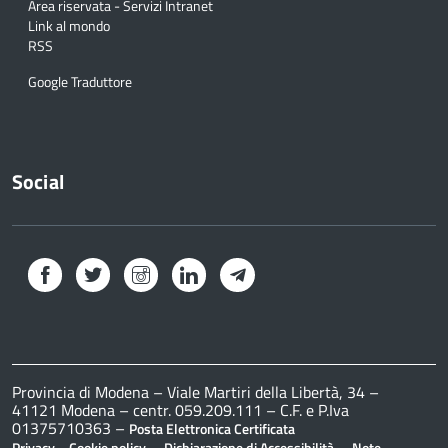
Area riservata - Servizi Intranet
Link al mondo
RSS
Google Traduttore
Social
Facebook
Twitter
Instagram
LinkedIn
Telegram
Provincia di Modena – Viale Martiri della Libertà, 34 –
41121 Modena – centr. 059.209.111 – C.F. e P.Iva
01375710363 –
Posta Elettronica Certificata
–
–
–
Privacy
Cookie policy
Dichiarazione di Accessibilità
Note