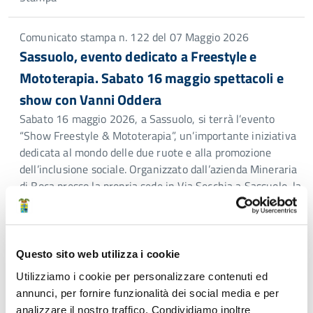
Comunicato stampa n. 122 del 07 Maggio 2026
Sassuolo, evento dedicato a Freestyle e
Mototerapia. Sabato 16 maggio spettacoli e
show con Vanni Oddera
Sabato 16 maggio 2026, a Sassuolo, si terrà l’evento
“Show Freestyle & Mototerapia”, un’importante iniziativa
dedicata al mondo delle due ruote e alla promozione
dell’inclusione sociale. Organizzato dall’azienda Mineraria
di Boca presso la propria sede in Via Secchia a Sassuolo, la
manifestazione si svolgerà a partire dalla mattinata con
un programma ricco di spettacoli ed […]
Struttura di riferimento:
Direzione generale > Ufficio
Stampa
Questo sito web utilizza i cookie
Utilizziamo i cookie per personalizzare contenuti ed
Comunicato stampa n. 121 del 06 Maggio 2026
annunci, per fornire funzionalità dei social media e per
Il lavoro femminile nella provincia di Modena.
analizzare il nostro traffico. Condividiamo inoltre