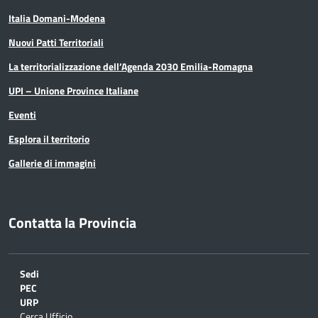
Italia Domani-Modena
Nuovi Patti Territoriali
La territorializzazione dell’Agenda 2030 Emilia-Romagna
UPI – Unione Province Italiane
Eventi
Esplora il territorio
Gallerie di immagini
Contatta la Provincia
Sedi
PEC
URP
Cerca Ufficio