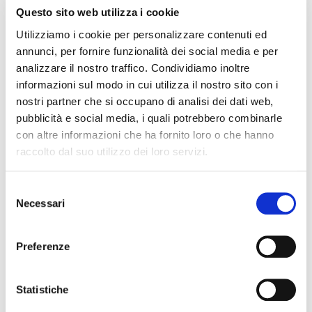
Superiore Statale GALILEO GALILEI di Mirandola.
Questo sito web utilizza i cookie
Procedura aperta per l'affidamento in concessione del
Utilizziamo i cookie per personalizzare contenuti ed
servizio di ristorazione mediante bar per l'Istituto
annunci, per fornire funzionalità dei social media e per
Superiore Statale G. Galilei di Mirandola.
analizzare il nostro traffico. Condividiamo inoltre
informazioni sul modo in cui utilizza il nostro sito con i
Stazione unica appaltante p/c di CCIAA di Modena:
nostri partner che si occupano di analisi dei dati web,
Procedura per l'acquisto di un microscopio elettronico a
pubblicità e social media, i quali potrebbero combinarle
scansione (SEM) dotato di rilevatore di microanalisi
con altre informazioni che ha fornito loro o che hanno
elementare x-eds, destinato al centro interdipartimentale
raccolto dal suo utilizzo dei loro servizi.
grandi strumenti (CIGS) dell'Università di Modena e Reggio
Emilia. (CUP I97G25000010005 - CIG BB1509459C)
Selezione
Necessari
del
Stazione Unica Appaltante per conto Comune di
consenso
Serramazzoni – Lavori di messa in sicurezza del
Preferenze
movimento franoso lungo via Monfestino a seguito degli
eventi meteorologici del mese di maggio 2023. Ordinanza
n. 13/2023 e n. 33/2023 del Commissario straordinario
Statistiche
alla ricostruzione (CUP D17H23000920001– CIG