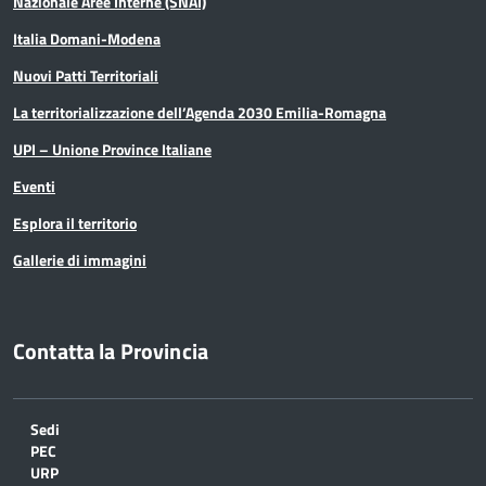
Nazionale Aree Interne (SNAI)
Italia Domani-Modena
Nuovi Patti Territoriali
La territorializzazione dell’Agenda 2030 Emilia-Romagna
UPI – Unione Province Italiane
Eventi
Esplora il territorio
Gallerie di immagini
Contatta la Provincia
Sedi
PEC
URP