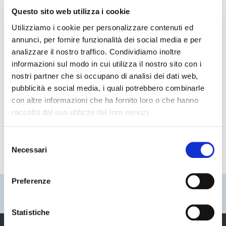
volontariato presenti sul territorio provinciale per
Questo sito web utilizza i cookie
l’attività di vigilanza ittica e venatoria in collaborazione
con la Polizia locale della Provincia di Modena
Utilizziamo i cookie per personalizzare contenuti ed
annunci, per fornire funzionalità dei social media e per
analizzare il nostro traffico. Condividiamo inoltre
Avviso pubblico finalizzato alla ricerca di Guardie
informazioni sul modo in cui utilizza il nostro sito con i
Volontarie per attività di vigilanza ittica e venatoria in
nostri partner che si occupano di analisi dei dati web,
collaborazione con la Polizia Provinciale
pubblicità e social media, i quali potrebbero combinarle
con altre informazioni che ha fornito loro o che hanno
Avviso di vendita a trattativa privata di tre motocicli ed un
raccolto dal suo utilizzo dei loro servizi.
carrello trasporto moto in disuso in dotazione al Corpo di
Polizia Provinciale della Provincia di Modena
Selezione
Necessari
del
consenso
Preferenze
Pubblicato: 07 Settembre 2017
—
Ultima modifica: 11 Maggio 2020
Statistiche