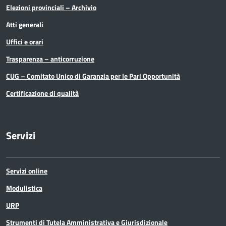
Elezioni provinciali – Archivio
Organi di governo
Atti generali
Pari Opportunità
Uffici e orari
Trasparenza – anticorruzione
Partecipazioni Societarie
CUG – Comitato Unico di Garanzia per le Pari Opportunità
Personale
Certificazione di qualità
PNRR
Servizi
Polizia Provinciale
Scuola
Servizi online
Sociale e salute
Modulistica
URP
Sport
Strumenti di Tutela Amministrativa e Giurisdizionale