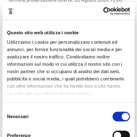
data seduta di gara: 21 Agosto 2026 10:30
Affidamento della concessione del servizio di
somministrazione bevande calde e fredde e
altri generi alimentari mediante installazione e
Questo sito web utilizza i cookie
gestione di distributori automatici ubicati
Utilizziamo i cookie per personalizzare contenuti ed
annunci, per fornire funzionalità dei social media e per
presso la sede ITCG A. Baggi
analizzare il nostro traffico. Condividiamo inoltre
Tipologia:
Gara di appalto / Gara per la concessione
informazioni sul modo in cui utilizza il nostro sito con i
Stato:
Aperta, Attiva
nostri partner che si occupano di analisi dei dati web,
Struttura di riferimento:
Area Amministrativa > Servizio
pubblicità e social media, i quali potrebbero combinarle
Urbanistica, centrale unica di committenza e contratti >
con altre informazioni che ha fornito loro o che hanno
CUC e convenzioni
raccolto dal suo utilizzo dei loro servizi.
Bando - Attivazione: 18 Giugno 2026 14:00
Selezione
termine presentazione offerte: 20 Agosto 2026 12:00
Necessari
del
seduta di gara: 21 Agosto 2026 09:30
consenso
Affidamento della concessione del servizio di
Preferenze