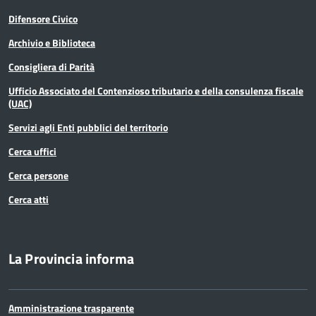
Statistica
Difensore Civico
Archivio e Biblioteca
Terremoto
Consigliera di Parità
Territorio
Ufficio Associato del Contenzioso tributario e della consulenza fiscale
(UAC)
Ufficio relazioni con il pubblico
Servizi agli Enti pubblici del territorio
Cerca uffici
Cerca persone
Cerca atti
La Provincia informa
Amministrazione trasparente