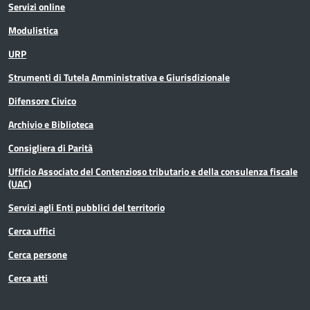
Servizi online
Modulistica
URP
Strumenti di Tutela Amministrativa e Giurisdizionale
Difensore Civico
Archivio e Biblioteca
Consigliera di Parità
Ufficio Associato del Contenzioso tributario e della consulenza fiscale
(UAC)
Servizi agli Enti pubblici del territorio
Cerca uffici
Cerca persone
Cerca atti