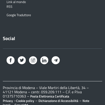
Link al mondo
RSS
Google Traduttore
Social
Facebook
Twitter
Instagram
LinkedIn
Telegram
Provincia di Modena – Viale Martiri della Libertà, 34 –
41121 Modena – centr. 059.209.111 – C.F. e P.Iva
01375710363 –
Posta Elettronica Certificata
–
–
–
Privacy
Cookie policy
Dichiarazione di Accessibilità
Note
–
legali
Copyright