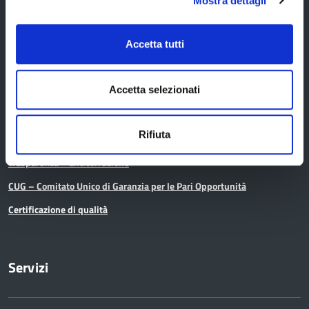
Mostra dettagli
Organi di governo
Accetta tutti
Elezioni Provinciali del 29/09/2024
Elezioni del Presidente della Provincia del 28/01/2023
Accetta selezionati
Elezioni provinciali – Archivio
Atti generali
Rifiuta
Uffici e orari
Trasparenza – anticorruzione
CUG – Comitato Unico di Garanzia per le Pari Opportunità
Certificazione di qualità
Servizi