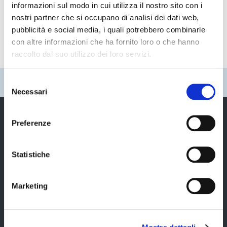
informazioni sul modo in cui utilizza il nostro sito con i
Segreteria generale, atti amministrativi, progetti
nostri partner che si occupano di analisi dei dati web,
speciali e supporto al Difensore Civico
pubblicità e social media, i quali potrebbero combinarle
con altre informazioni che ha fornito loro o che hanno
raccolto dal suo utilizzo dei loro servizi.
Selezione
Pubblicato: 01 Gennaio 2023
—
Ultima modifica: 16 Giugno 2026
Necessari
del
consenso
Preferenze
Provincia di Modena
Statistiche
Marketing
Amministrazione