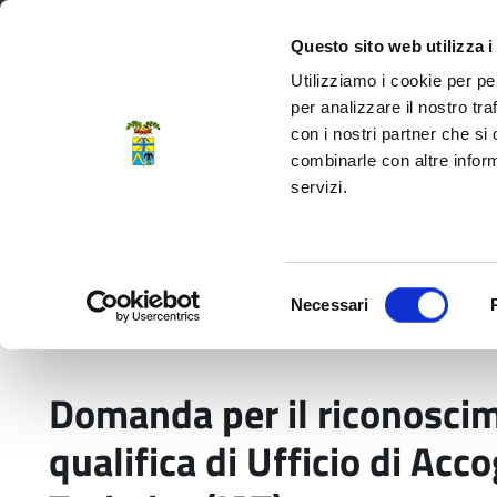
Regione Emilia-Romagna
Questo sito web utilizza i
Utilizziamo i cookie per pe
per analizzare il nostro tra
con i nostri partner che si
Provincia di Modena
combinarle con altre inform
servizi.
Amministrazione
Servizi
La P
Selezione
Necessari
del
Home
Servizi
08. Turismo
Domanda per il 
consenso
Domanda per il riconosci
qualifica di Ufficio di Acc