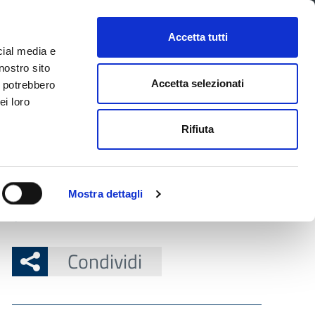
CONTATTI
URP
SERVIZI ONLINE
Accetta tutti
cial media e
Facebook
Twitter
Instagram
LinkedIn
Tel
Seguici su
nostro sito
Accetta selezionati
i potrebbero
ei loro
cerca nel sito
Rifiuta
 Territorio
Attuazione misure PNRR
Mostra dettagli
coglienza e Informzione Turistica (IAT)
Condividi