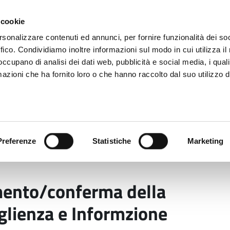
 cookie
rsonalizzare contenuti ed annunci, per fornire funzionalità dei so
ffico. Condividiamo inoltre informazioni sul modo in cui utilizza il 
 occupano di analisi dei dati web, pubblicità e social media, i qual
azioni che ha fornito loro o che hanno raccolto dal suo utilizzo d
rovincia informa
Temi e Funzioni
Enti e
Preferenze
Statistiche
Marketing
riconoscimento/conferma della qualifica di Ufficio di Ac
mento/conferma della
oglienza e Informzione