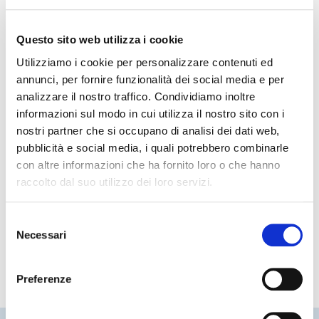
Osservatorio demografico online
L'"Osservatorio Demografico online" è un servizio di consultazione
Questo sito web utilizza i cookie
ed elaborazione on-line della banca dati della popolazione
Utilizziamo i cookie per personalizzare contenuti ed
provinciale
annunci, per fornire funzionalità dei social media e per
analizzare il nostro traffico. Condividiamo inoltre
informazioni sul modo in cui utilizza il nostro sito con i
Struttura di riferimento
nostri partner che si occupano di analisi dei dati web,
pubblicità e social media, i quali potrebbero combinarle
con altre informazioni che ha fornito loro o che hanno
Area Amministrativa
raccolto dal suo utilizzo dei loro servizi.
Servizio Affari Generali e Polizia Provinciale
Selezione
Necessari
del
Statistica
consenso
Preferenze