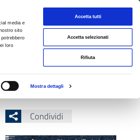
CONTATTI
URP
SERVIZI ONLINE
Accetta tutti
cial media e
Facebook
Twitter
Instagram
LinkedIn
Tel
Seguici su
nostro sito
Accetta selezionati
i potrebbero
ei loro
cerca nel sito
Rifiuta
 Territorio
Attuazione misure PNRR
Mostra dettagli
Condividi