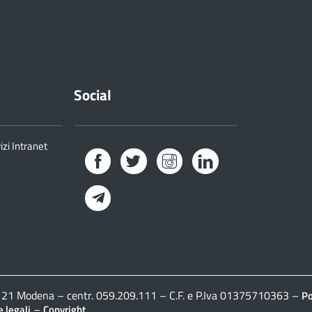
Social
izi Intranet
Facebook
Twitter
Instagram
LinkedIn
Telegram
41121 Modena – centr. 059.209.111 – C.F. e P.Iva 01375710363 –
Po
–
 legali
Copyright