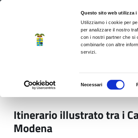
Regione Emilia-Romagna
Questo sito web utilizza i
Utilizziamo i cookie per pe
per analizzare il nostro tra
con i nostri partner che si
Provincia di Modena
combinarle con altre inform
servizi.
Amministrazione
Servizi
La P
Selezione
Necessari
del
Home
Pubblicazioni
Itinerario illustrato tra
consenso
Itinerario illustrato tra i C
Modena