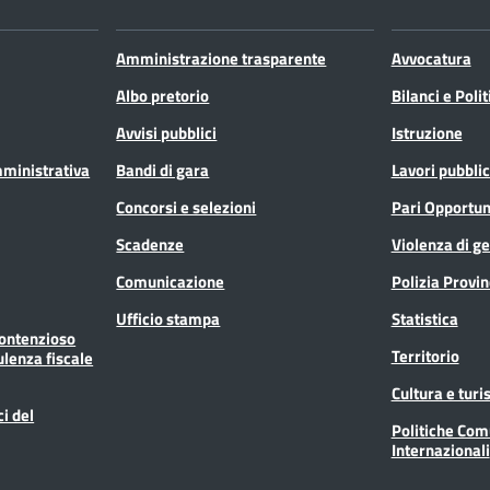
Amministrazione trasparente
Avvocatura
Albo pretorio
Bilanci e Poli
Avvisi pubblici
Istruzione
mministrativa
Bandi di gara
Lavori pubblic
Concorsi e selezioni
Pari Opportun
Scadenze
Violenza di g
Comunicazione
Polizia Provin
Ufficio stampa
Statistica
Contenzioso
Territorio
ulenza fiscale
Cultura e tur
ci del
Politiche Com
Internazionali