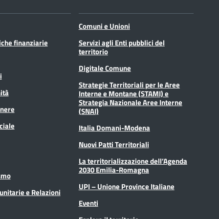
Comuni e Unioni
tiche finanziarie
Servizi agli Enti pubblici del
territorio
Digitale Comune
i
Strategie Territoriali per le Aree
ità
Interne e Montane (STAMI) e
Strategia Nazionale Aree Interne
enere
(SNAI)
ciale
Italia Domani-Modena
Nuovi Patti Territoriali
La territorializzazione dell’Agenda
2030 Emilia-Romagna
ismo
UPI – Unione Province Italiane
unitarie e Relazioni
Eventi