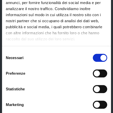
annunci, per fornire funzionalità dei social media e per
Servizi
analizzare il nostro traffico. Condividiamo inoltre
informazioni sul modo in cui utilizza il nostro sito con i
nostri partner che si occupano di analisi dei dati web,
Servizi online
pubblicità e social media, i quali potrebbero combinarle
con altre informazioni che ha fornito loro o che hanno
Modulistica
raccolto dal suo utilizzo dei loro servizi.
URP
Strumenti di Tutela Amministrativa e Giurisdizionale
Selezione
Necessari
del
Difensore Civico
consenso
Archivio e Biblioteca
Preferenze
Consigliera di Parità
Ufficio Associato del Contenzioso tributario e della consulenza fiscale
Statistiche
(UAC)
Servizi agli Enti pubblici del territorio
Marketing
Cerca uffici