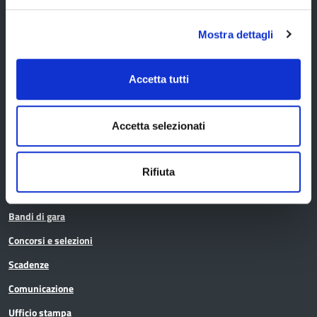
Cerca persone
Cerca atti
Mostra dettagli
Accetta tutti
La Provincia informa
Accetta selezionati
Amministrazione trasparente
Albo pretorio
Rifiuta
Avvisi pubblici
Bandi di gara
Concorsi e selezioni
Scadenze
Comunicazione
Ufficio stampa