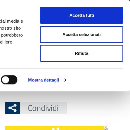
CONTATTI
URP
SERVIZI ONLINE
Accetta tutti
cial media e
Facebook
Twitter
Instagram
LinkedIn
Tel
Seguici su
nostro sito
Accetta selezionati
i potrebbero
ei loro
cerca nel sito
Rifiuta
 Territorio
Attuazione misure PNRR
Mostra dettagli
Condividi