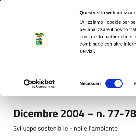
Regione Emilia-Romagna
Questo sito web utilizza i
Utilizziamo i cookie per pe
per analizzare il nostro tra
con i nostri partner che si
Provincia di Modena
combinarle con altre inform
servizi.
Amministrazione
Servizi
La P
Selezione
Necessari
del
Home
Pubblicazioni
Dicembre 2004 – n. 77-
consenso
Dicembre 2004 – n. 77-7
Sviluppo sostenibile - noi e l'ambiente