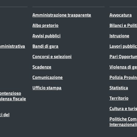
Amministrazione trasparente
Avvocatura
Albo pretorio
Bilanci e Poli
Avvisi pubblici
Istruzione
mministrativa
Bandi di gara
Lavori pubblic
Concorsi e selezioni
Pari Opportun
Scadenze
Violenza di g
Comunicazione
Polizia Provin
Ufficio stampa
Statistica
Contenzioso
Territorio
ulenza fiscale
Cultura e tur
ci del
Politiche Com
Internazionali