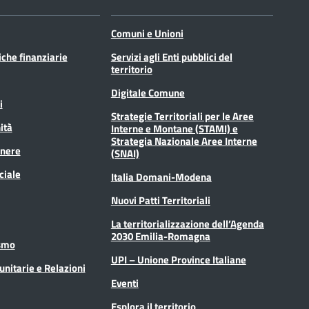
Comuni e Unioni
tiche finanziarie
Servizi agli Enti pubblici del
territorio
Digitale Comune
i
Strategie Territoriali per le Aree
ità
Interne e Montane (STAMI) e
Strategia Nazionale Aree Interne
enere
(SNAI)
ciale
Italia Domani-Modena
Nuovi Patti Territoriali
La territorializzazione dell’Agenda
2030 Emilia-Romagna
ismo
UPI – Unione Province Italiane
unitarie e Relazioni
Eventi
Esplora il territorio