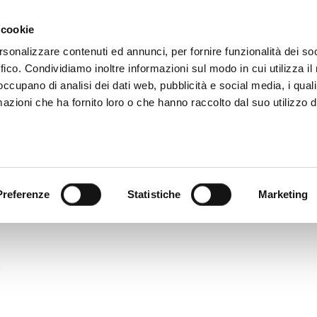
 cookie
rsonalizzare contenuti ed annunci, per fornire funzionalità dei so
ffico. Condividiamo inoltre informazioni sul modo in cui utilizza il 
 occupano di analisi dei dati web, pubblicità e social media, i qual
azioni che ha fornito loro o che hanno raccolto dal suo utilizzo d
rovincia informa
Temi e Funzioni
Enti e
Preferenze
Statistiche
Marketing
78
8