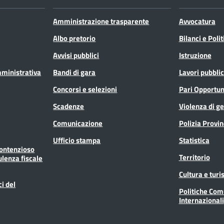
Amministrazione trasparente
Avvocatura
Albo pretorio
Bilanci e Poli
Avvisi pubblici
Istruzione
mministrativa
Bandi di gara
Lavori pubblic
Concorsi e selezioni
Pari Opportun
Scadenze
Violenza di g
Comunicazione
Polizia Provin
Ufficio stampa
Statistica
Contenzioso
Territorio
ulenza fiscale
Cultura e tur
ci del
Politiche Com
Internazionali