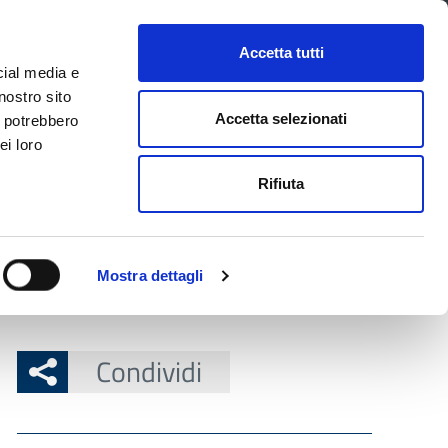
CONTATTI
URP
SERVIZI ONLINE
Accetta tutti
cial media e
Facebook
Twitter
Instagram
LinkedIn
Tel
Seguici su
nostro sito
Accetta selezionati
i potrebbero
ei loro
cerca nel sito
Rifiuta
 Territorio
Attuazione misure PNRR
Mostra dettagli
Condividi