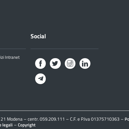
Social
izi Intranet
Facebook
Twitter
Instagram
LinkedIn
Telegram
41121 Modena – centr. 059.209.111 – C.F. e P.Iva 01375710363 –
Po
–
 legali
Copyright