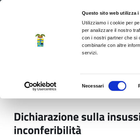
Regione Emilia-Romagna
Questo sito web utilizza i
Utilizziamo i cookie per pe
per analizzare il nostro tra
con i nostri partner che si
Provincia di Modena
combinarle con altre inform
servizi.
Amministrazione
Servizi
La P
Selezione
Necessari
del
Home
Modulistica
Dichiarazione sulla insuss
consenso
Dichiarazione sulla insuss
inconferibilità