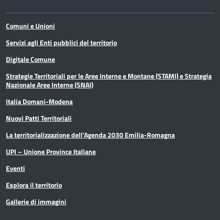
Comuni e Unioni
Servizi agli Enti pubblici del territorio
Digitale Comune
Strategie Territoriali per le Aree Interne e Montane (STAMI) e Strategia
Nazionale Aree Interne (SNAI)
Italia Domani-Modena
Nuovi Patti Territoriali
La territorializzazione dell’Agenda 2030 Emilia-Romagna
UPI – Unione Province Italiane
Eventi
Esplora il territorio
Gallerie di immagini