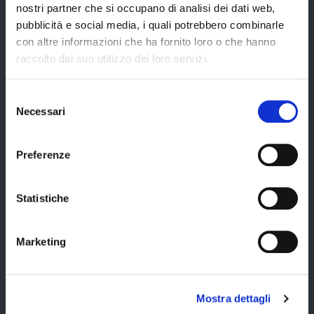
nostri partner che si occupano di analisi dei dati web,
URP
pubblicità e social media, i quali potrebbero combinarle
con altre informazioni che ha fornito loro o che hanno
Strumenti di Tutela Amministrativa e Giurisdizionale
raccolto dal suo utilizzo dei loro servizi.
Difensore Civico
Archivio e Biblioteca
Selezione
Necessari
del
Consigliera di Parità
consenso
Ufficio Associato del Contenzioso tributario e della consulenza fiscale
(UAC)
Preferenze
Servizi agli Enti pubblici del territorio
Statistiche
Cerca uffici
Cerca persone
Marketing
Cerca atti
Mostra dettagli
La Provincia informa