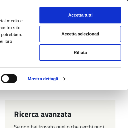
CONTATTI
URP
SERVIZI ONLINE
Accetta tutti
cial media e
Facebook
Twitter
Instagram
LinkedIn
Tel
Seguici su
nostro sito
Accetta selezionati
i potrebbero
ei loro
cerca nel sito
Rifiuta
 Territorio
Attuazione misure PNRR
Mostra dettagli
Ricerca avanzata
Se non hai trovato quello che cerchi puoi