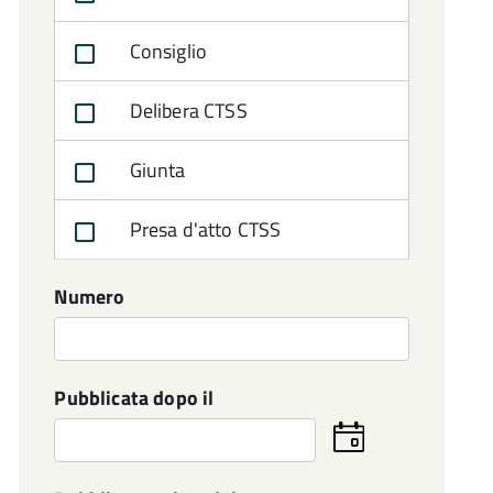
Consiglio
Delibera CTSS
Giunta
Presa d'atto CTSS
Numero
Pubblicata dopo il
Seleziona
la
data