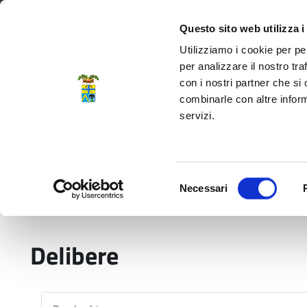
Regione Emilia-Romagna
Questo sito web utilizza i
Utilizziamo i cookie per pe
per analizzare il nostro tra
con i nostri partner che si
Provincia di Modena
combinarle con altre inform
servizi.
Amministrazione
Servizi
La P
Selezione
Necessari
del
Home
Delibere
consenso
Delibere