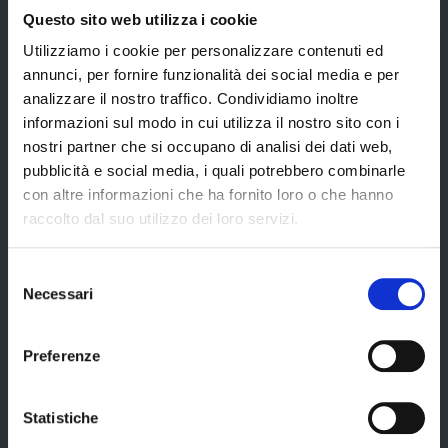
Trasparenza – anticorruzione
Questo sito web utilizza i cookie
CUG – Comitato Unico di Garanzia per le Pari Opportunità
Utilizziamo i cookie per personalizzare contenuti ed
annunci, per fornire funzionalità dei social media e per
Certificazione di qualità
analizzare il nostro traffico. Condividiamo inoltre
informazioni sul modo in cui utilizza il nostro sito con i
nostri partner che si occupano di analisi dei dati web,
Servizi
pubblicità e social media, i quali potrebbero combinarle
con altre informazioni che ha fornito loro o che hanno
raccolto dal suo utilizzo dei loro servizi.
Servizi online
Modulistica
Selezione
Necessari
del
URP
consenso
Strumenti di Tutela Amministrativa e Giurisdizionale
Preferenze
Difensore Civico
Archivio e Biblioteca
Statistiche
Consigliera di Parità