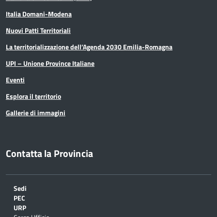
Italia Domani-Modena
Nuovi Patti Territoriali
La territorializzazione dell’Agenda 2030 Emilia-Romagna
UPI – Unione Province Italiane
Eventi
Esplora il territorio
Gallerie di immagini
Contatta la Provincia
Sedi
PEC
URP