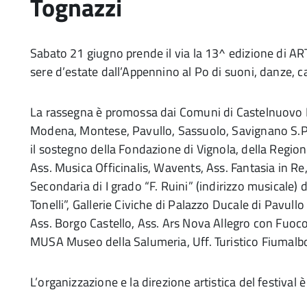
Tognazzi
Sabato 21 giugno prende il via la 13^ edizione di AR
sere d’estate dall’Appennino al Po di suoni, danze, can
La rassegna è promossa dai Comuni di Castelnuovo
Modena, Montese, Pavullo, Sassuolo, Savignano S.P.
il sostegno della Fondazione di Vignola, della Regio
Ass. Musica Officinalis, Wavents, Ass. Fantasia in R
Secondaria di I grado “F. Ruini” (indirizzo musicale) d
Tonelli”, Gallerie Civiche di Palazzo Ducale di Pavul
Ass. Borgo Castello, Ass. Ars Nova Allegro con Fuoco
MUSA Museo della Salumeria, Uff. Turistico Fiumalbo
L’organizzazione e la direzione artistica del festival 