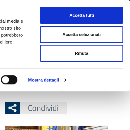
CONTATTI
URP
SERVIZI ONLINE
Accetta tutti
cial media e
Facebook
Twitter
Instagram
LinkedIn
Tel
Seguici su
nostro sito
Accetta selezionati
i potrebbero
ei loro
cerca nel sito
Rifiuta
 Territorio
Attuazione misure PNRR
Mostra dettagli
a Ricciarelli e Gianmarco Tognazzi
Condividi