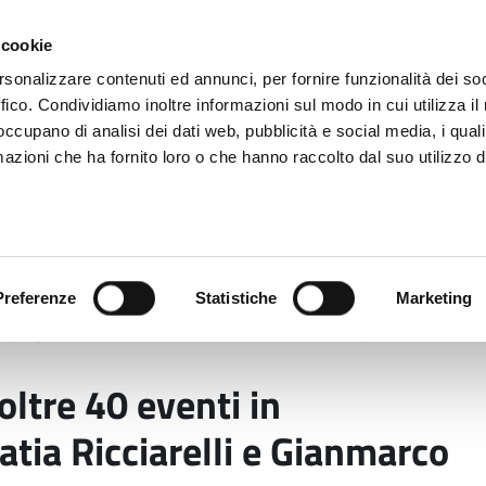
 cookie
rsonalizzare contenuti ed annunci, per fornire funzionalità dei so
ffico. Condividiamo inoltre informazioni sul modo in cui utilizza il 
 occupano di analisi dei dati web, pubblicità e social media, i qual
azioni che ha fornito loro o che hanno raccolto dal suo utilizzo d
rovincia informa
Temi e Funzioni
Enti e
Preferenze
Statistiche
Marketing
 giugno oltre 40 eventi in Appennino. Tra gli ospiti Kati
oltre 40 eventi in
atia Ricciarelli e Gianmarco