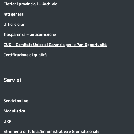
Elezioni provinciali – Archivio
Organi di governo
Atti generali
Pari Opportunità
Uffici e orari
Trasparenza – anticorruzione
Partecipazioni Societarie
CUG – Comitato Unico di Garanzia per le Pari Opportunità
Personale
Certificazione di qualità
PNRR
Servizi
Polizia Provinciale
Scuola
Servizi online
Sociale e salute
Modulistica
URP
Sport
Strumenti di Tutela Amministrativa e Giurisdizionale