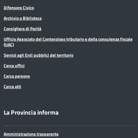
Statistica
Difensore Civico
Archivio e Biblioteca
Terremoto
Consigliera di Parità
Territorio
Ufficio Associato del Contenzioso tributario e della consulenza fiscale
(UAC)
Ufficio relazioni con il pubblico
Servizi agli Enti pubblici del territorio
Cerca uffici
Cerca persone
Cerca atti
La Provincia informa
Amministrazione trasparente