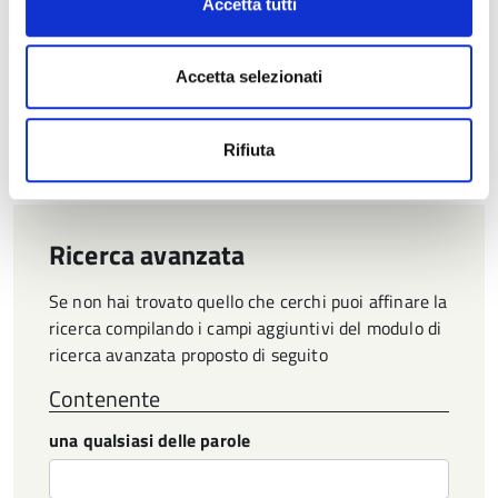
Struttura di riferimento:
Direzione generale > Ufficio
Accetta tutti
Stampa
Accetta selezionati
Pagina
1
Pagina
successiva
Rifiuta
Ricerca avanzata
Se non hai trovato quello che cerchi puoi affinare la
ricerca compilando i campi aggiuntivi del modulo di
ricerca avanzata proposto di seguito
Contenente
una qualsiasi delle parole