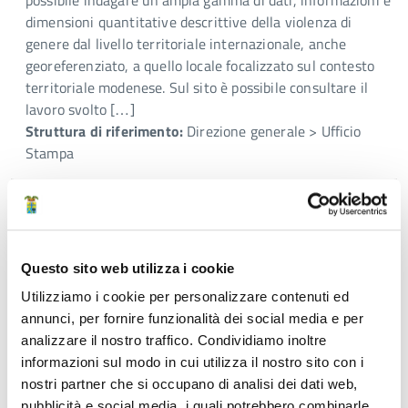
possibile indagare un’ampia gamma di dati, informazioni e
dimensioni quantitative descrittive della violenza di
genere dal livello territoriale internazionale, anche
georeferenziato, a quello locale focalizzato sul contesto
territoriale modenese. Sul sito è possibile consultare il
lavoro svolto […]
Struttura di riferimento:
Direzione generale > Ufficio
Stampa
Comunicato stampa n. 441 del 25 Novembre 2024
Femminicidio di madre e figlia a Castelfranco
Emilia. La Provincia parte civile: “Proventi per
Questo sito web utilizza i cookie
la prevenzione”
Utilizziamo i cookie per personalizzare contenuti ed
«Utilizzare quanto ci verrà riconosciuto per potenziare
annunci, per fornire funzionalità dei social media e per
attività e iniziative finalizzate alla prevenzione ed al
analizzare il nostro traffico. Condividiamo inoltre
contrasto della violenza nei confronti delle donne, perché
informazioni sul modo in cui utilizza il nostro sito con i
crediamo fortemente che attraverso l’educazione al
nostri partner che si occupano di analisi dei dati web,
rispetto sia determinante per contrastare il drammatico
pubblicità e social media, i quali potrebbero combinarle