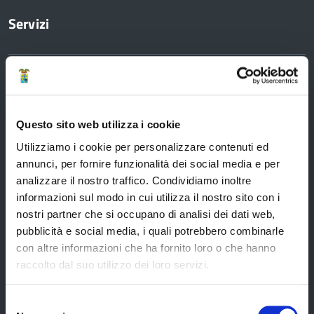
Servizi
Servizi online
Modulistica
URP
Questo sito web utilizza i cookie
Strumenti di Tutela Amministrativa e Giurisdizionale
Utilizziamo i cookie per personalizzare contenuti ed
annunci, per fornire funzionalità dei social media e per
Difensore Civico
analizzare il nostro traffico. Condividiamo inoltre
Archivio e Biblioteca
informazioni sul modo in cui utilizza il nostro sito con i
nostri partner che si occupano di analisi dei dati web,
Consigliera di Parità
pubblicità e social media, i quali potrebbero combinarle
Ufficio Associato del Contenzioso tributario e della consulenza fiscale
con altre informazioni che ha fornito loro o che hanno
(UAC)
raccolto dal suo utilizzo dei loro servizi.
Servizi agli Enti pubblici del territorio
Cerca uffici
Selezione