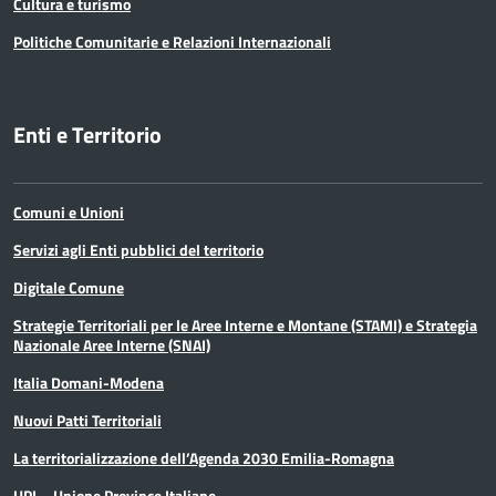
Cultura e turismo
Politiche Comunitarie e Relazioni Internazionali
Enti e Territorio
Comuni e Unioni
Servizi agli Enti pubblici del territorio
Digitale Comune
Strategie Territoriali per le Aree Interne e Montane (STAMI) e Strategia
Nazionale Aree Interne (SNAI)
Italia Domani-Modena
Nuovi Patti Territoriali
La territorializzazione dell’Agenda 2030 Emilia-Romagna
UPI – Unione Province Italiane