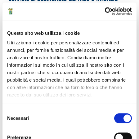
“Arcobaleno” di Concordia sulla Secchia, del
nido “Il Grillo parlante” di Finale Emilia e del
nido “L’Aquilone” di Massa Finalese.
Questo sito web utilizza i cookie
Tipologia:
Gara di appalto / Gara per la concessione
Stato:
Aggiudicato con esito definitivo, Concluso, Scaduta
Utilizziamo i cookie per personalizzare contenuti ed
Struttura di riferimento:
Area Amministrativa > Servizio
annunci, per fornire funzionalità dei social media e per
Urbanistica, centrale unica di committenza e contratti >
analizzare il nostro traffico. Condividiamo inoltre
CUC e convenzioni
informazioni sul modo in cui utilizza il nostro sito con i
nostri partner che si occupano di analisi dei dati web,
pubblicità e social media, i quali potrebbero combinarle
Bando - Attivazione: 03 Maggio 2024 13:00
con altre informazioni che ha fornito loro o che hanno
Scadenza presentazione offerte: 20 Maggio 2024 13:00
raccolto dal suo utilizzo dei loro servizi.
Prima seduta pubblica virtuale di gara: 20 Maggio 2024
15:30
Selezione
Seconda seduta pubblica virtuale di gara: 24 Maggio 2024
Necessari
del
09:00
consenso
Terza seduta pubblica virtuale di gara: 01 Luglio 2024
15:30
Preferenze