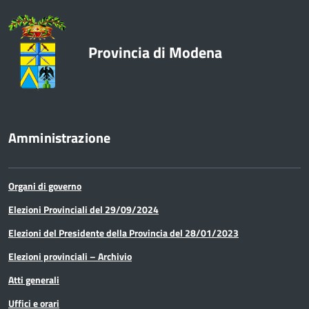
Europa e Relazioni internazionali
Provincia di Modena
Formazione
Innovazione - Informatica -
Telematica
Amministrazione
Lavori pubblici e acquisto di beni e
servizi
Organi di governo
Lavoro
Elezioni Provinciali del 29/09/2024
Elezioni del Presidente della Provincia del 28/01/2023
Media e comunicazione
Elezioni provinciali – Archivio
Organi di governo
Atti generali
Pari Opportunità
Uffici e orari