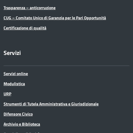
Trasparenza – anticorruzione
Partecipazioni Societarie
CUG – Comitato Unico di Garanzia per le Pari Opportunità
Personale
Certificazione di qualità
PNRR
Servizi
Polizia Provinciale
Scuola
Servizi online
Sociale e salute
Modulistica
URP
Sport
Strumenti di Tutela Amministrativa e Giurisdizionale
Statistica
Difensore Civico
Archivio e Biblioteca
Terremoto