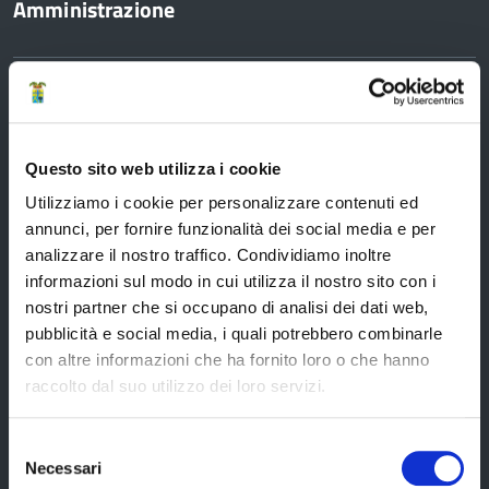
Amministrazione
Organi di governo
Elezioni Provinciali del 29/09/2024
Elezioni del Presidente della Provincia del 28/01/2023
Questo sito web utilizza i cookie
Elezioni provinciali – Archivio
Utilizziamo i cookie per personalizzare contenuti ed
annunci, per fornire funzionalità dei social media e per
Atti generali
analizzare il nostro traffico. Condividiamo inoltre
Uffici e orari
informazioni sul modo in cui utilizza il nostro sito con i
Trasparenza – anticorruzione
nostri partner che si occupano di analisi dei dati web,
pubblicità e social media, i quali potrebbero combinarle
CUG – Comitato Unico di Garanzia per le Pari Opportunità
con altre informazioni che ha fornito loro o che hanno
Certificazione di qualità
raccolto dal suo utilizzo dei loro servizi.
Selezione
Servizi
Necessari
del