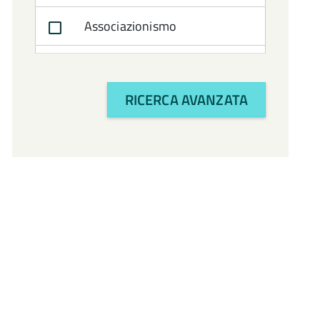
Associazionismo
Attività Amministrativa
RICERCA AVANZATA
Avvocatura
Bilancio e politiche
finanziarie
CTSS
Cultura e turismo
Economia