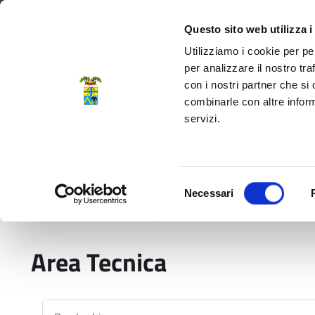
Regione Emilia-Romagna
Questo sito web utilizza i
Utilizziamo i cookie per pe
per analizzare il nostro tra
con i nostri partner che si
Provincia di Modena
combinarle con altre inform
servizi.
Amministrazione
Servizi
La P
Selezione
Necessari
del
Home
Struttura organizzativa
Area Tecnica
consenso
Area Tecnica