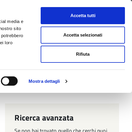
CONTATTI
URP
SERVIZI ONLINE
Accetta tutti
cial media e
Facebook
Twitter
Instagram
LinkedIn
Tel
Seguici su
nostro sito
Accetta selezionati
i potrebbero
ei loro
cerca nel sito
Rifiuta
 Territorio
Attuazione misure PNRR
Mostra dettagli
Ricerca avanzata
Se non hai trovato quello che cerchi puoi