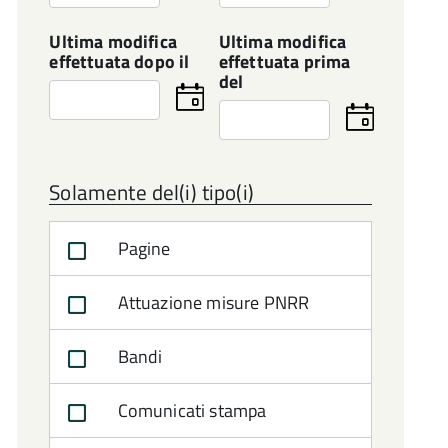
la
la
data
data
Ultima modifica
Ultima modifica
effettuata dopo il
effettuata prima
del
Seleziona
la
Seleziona
data
la
data
Solamente del(i) tipo(i)
Pagine
Attuazione misure PNRR
Bandi
Comunicati stampa