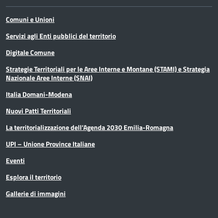
Comuni e Unioni
Servizi agli Enti pubblici del territorio
Digitale Comune
Strategie Territoriali per le Aree Interne e Montane (STAMI) e Strategia
Nazionale Aree Interne (SNAI)
Italia Domani-Modena
Nuovi Patti Territoriali
La territorializzazione dell’Agenda 2030 Emilia-Romagna
UPI – Unione Province Italiane
Eventi
Esplora il territorio
Gallerie di immagini