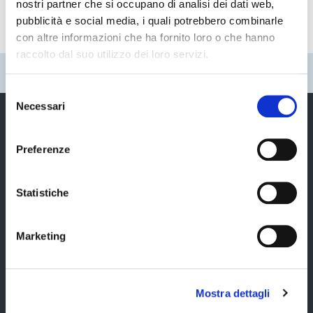
nostri partner che si occupano di analisi dei dati web,
pubblicità e social media, i quali potrebbero combinarle
con altre informazioni che ha fornito loro o che hanno
raccolto dal suo utilizzo dei loro servizi.
Pubblicato: 01 Giugno 2001
—
Ultima modifica: 14 Febbraio 2020
Selezione
Necessari
del
consenso
Preferenze
Provincia di Modena
Statistiche
Marketing
Amministrazione
Mostra dettagli
Organi di governo