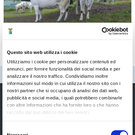
Questo sito web utilizza i cookie
Utilizziamo i cookie per personalizzare contenuti ed
annunci, per fornire funzionalità dei social media e per
Pubblicato: 26 Maggio 2008
—
Ultima modifica: 30 Gennaio 2020
analizzare il nostro traffico. Condividiamo inoltre
informazioni sul modo in cui utilizza il nostro sito con i
nostri partner che si occupano di analisi dei dati web,
pubblicità e social media, i quali potrebbero combinarle
con altre informazioni che ha fornito loro o che hanno
Provincia di Modena
raccolto dal suo utilizzo dei loro servizi.
Selezione
Necessari