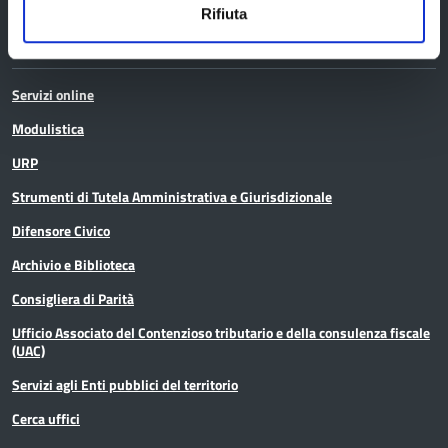
Rifiuta
Servizi
Servizi online
Modulistica
URP
Strumenti di Tutela Amministrativa e Giurisdizionale
Difensore Civico
Archivio e Biblioteca
Consigliera di Parità
Ufficio Associato del Contenzioso tributario e della consulenza fiscale
(UAC)
Servizi agli Enti pubblici del territorio
Cerca uffici