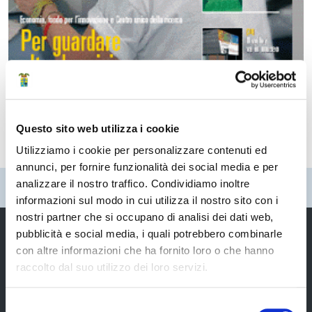
Questo sito web utilizza i cookie
Utilizziamo i cookie per personalizzare contenuti ed
annunci, per fornire funzionalità dei social media e per
analizzare il nostro traffico. Condividiamo inoltre
Pubblicato: 16 Marzo 2006
—
Ultima modifica: 30 Gennaio 2020
informazioni sul modo in cui utilizza il nostro sito con i
nostri partner che si occupano di analisi dei dati web,
pubblicità e social media, i quali potrebbero combinarle
con altre informazioni che ha fornito loro o che hanno
raccolto dal suo utilizzo dei loro servizi.
Provincia di Modena
Selezione