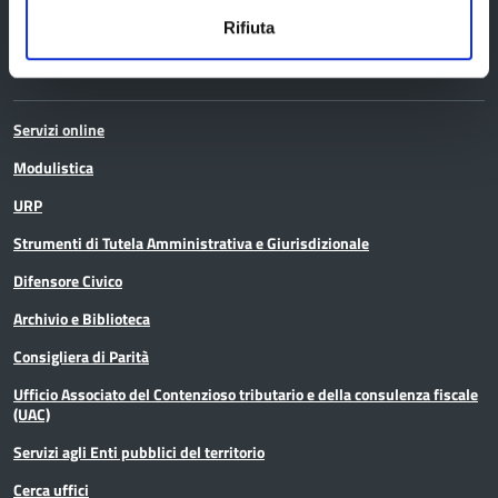
Rifiuta
Servizi
Servizi online
Modulistica
URP
Strumenti di Tutela Amministrativa e Giurisdizionale
Difensore Civico
Archivio e Biblioteca
Consigliera di Parità
Ufficio Associato del Contenzioso tributario e della consulenza fiscale
(UAC)
Servizi agli Enti pubblici del territorio
Cerca uffici