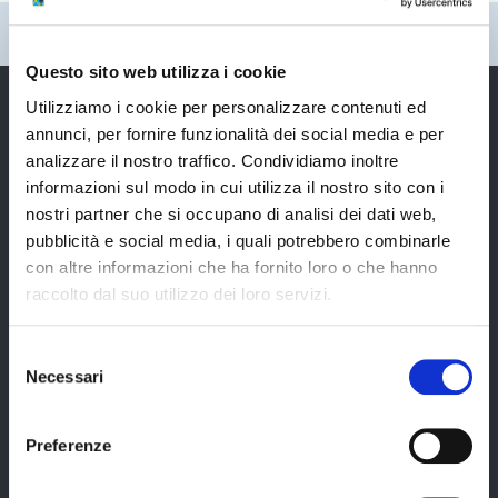
Pubblicato: 01 Agosto 2004
—
Ultima modifica: 14 Febbraio 2020
Questo sito web utilizza i cookie
Utilizziamo i cookie per personalizzare contenuti ed
annunci, per fornire funzionalità dei social media e per
analizzare il nostro traffico. Condividiamo inoltre
Provincia di Modena
informazioni sul modo in cui utilizza il nostro sito con i
nostri partner che si occupano di analisi dei dati web,
pubblicità e social media, i quali potrebbero combinarle
con altre informazioni che ha fornito loro o che hanno
raccolto dal suo utilizzo dei loro servizi.
Amministrazione
Selezione
Necessari
del
Organi di governo
consenso
Elezioni Provinciali del 29/09/2024
Preferenze
Elezioni del Presidente della Provincia del 28/01/2023