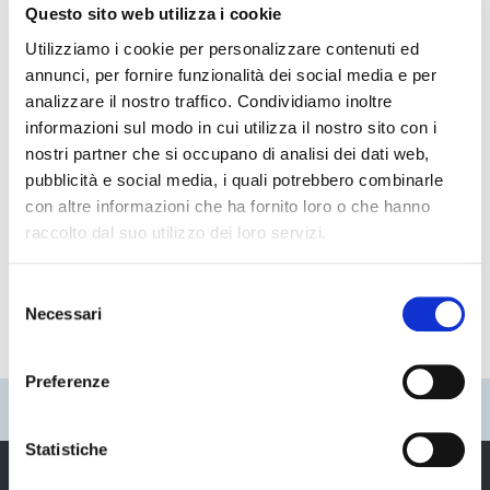
Questo sito web utilizza i cookie
Utilizziamo i cookie per personalizzare contenuti ed
annunci, per fornire funzionalità dei social media e per
analizzare il nostro traffico. Condividiamo inoltre
informazioni sul modo in cui utilizza il nostro sito con i
nostri partner che si occupano di analisi dei dati web,
pubblicità e social media, i quali potrebbero combinarle
con altre informazioni che ha fornito loro o che hanno
Struttura di riferimento
raccolto dal suo utilizzo dei loro servizi.
Area Amministrativa
Selezione
Necessari
del
consenso
Preferenze
Pubblicato: 01 Luglio 2003
—
Ultima modifica: 14 Febbraio 2020
Statistiche