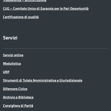
CUG – Comitato Unico di Garanzia per le Pari Opportunità
Certificazione di qualità
Servizi
Servizi online
Modulistica
URP
Strumenti di Tutela Amministrativa e Giurisdizionale
Difensore Civico
Archivio e Biblioteca
Consigliera di Parità