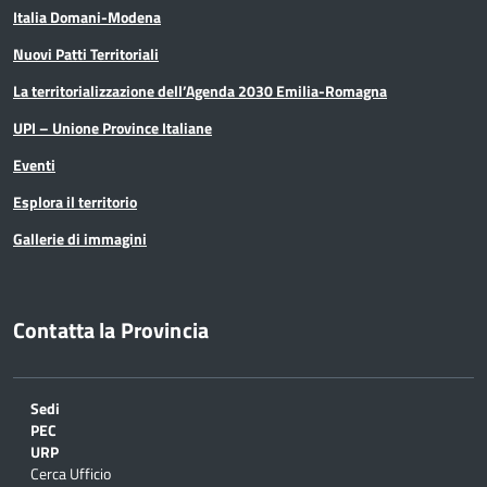
Italia Domani-Modena
Nuovi Patti Territoriali
La territorializzazione dell’Agenda 2030 Emilia-Romagna
UPI – Unione Province Italiane
Eventi
Esplora il territorio
Gallerie di immagini
Contatta la Provincia
Sedi
PEC
URP
Cerca Ufficio