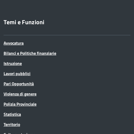
Giuridico con E.Q. con funzioni dirigenziali
(Funzionario ed elevata qualificazione)
Temi e Funzioni
Istruttore Direttivo Amministrativo con
E.Q. (Funzionario ed elevata qualificazione)
Avvocatura
Istruttore Direttivo Amministrativo con
Bilanci e Politiche finanziarie
E.Q. con funzioni dirigenziali con E.Q.
Istruzione
(Funzionario ed elevata qualificazione)
Lavori pubblici
Istruttore Direttivo Architetto Urbanista
Pari Opportunità
(Funzionario ed elevata qualificazione)
Violenza di genere
Polizia Provinciale
Istruttore Direttivo Contabile
Statistica
(Funzionario ed elevata qualificazione)
Territorio
Istruttore Direttivo Contabile con E.Q.