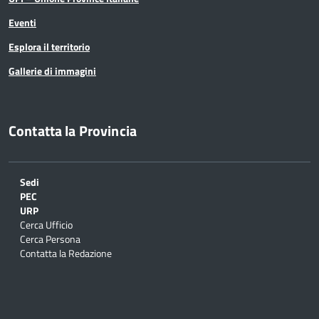
Eventi
Istruttore Direttivo Informatico
Esplora il territorio
(Funzionario ed elevata qualificazione)
Gallerie di immagini
Istruttore Direttivo Ingegnere
(Funzionario ed elevata qualificazione)
Contatta la Provincia
Istruttore Direttivo Ingegnere con E.Q.
(Funzionario ed elevata qualificazione)
Sedi
PEC
Istruttore Direttivo Ingegnere con E.Q.
URP
con funzioni dirigenziali (Funzionario ed elevata
Cerca Ufficio
Cerca Persona
qualificazione)
Contatta la Redazione
Istruttore Direttivo Ingegnere gestionale
(Funzionario ed elevata qualificazione)