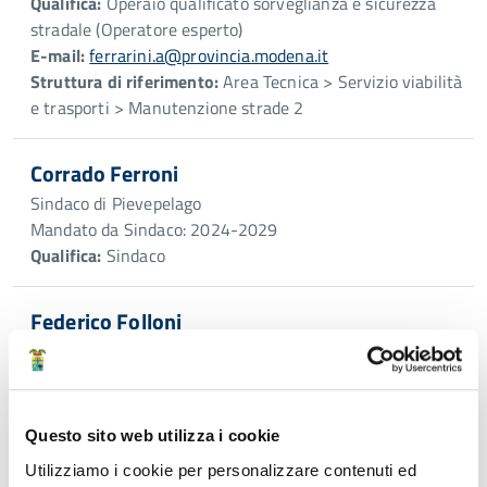
Qualifica:
Operaio qualificato sorveglianza e sicurezza
stradale (Operatore esperto)
E-mail:
ferrarini.a@provincia.modena.it
Struttura di riferimento:
Area Tecnica > Servizio viabilità
e trasporti > Manutenzione strade 2
Corrado Ferroni
Sindaco di Pievepelago
Mandato da Sindaco: 2024-2029
Qualifica:
Sindaco
Federico Folloni
Qualifica:
Istruttore Amministrativo (Istruttore) -
Contratto di Formazione lavoro 12 mesi
Telefono:
059.209.262
Questo sito web utilizza i cookie
E-mail:
folloni.f@provincia.modena.it
Utilizziamo i cookie per personalizzare contenuti ed
Struttura di riferimento:
Direzione generale >