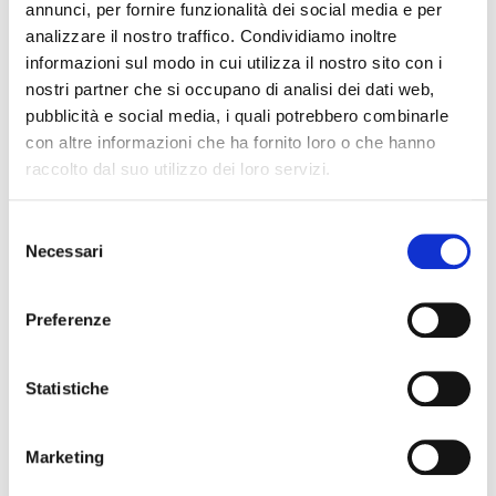
annunci, per fornire funzionalità dei social media e per
Organizzazione del Personale
analizzare il nostro traffico. Condividiamo inoltre
informazioni sul modo in cui utilizza il nostro sito con i
Roberta Fornieri
nostri partner che si occupano di analisi dei dati web,
Qualifica:
Istruttore Amministrativo (Istruttore)
pubblicità e social media, i quali potrebbero combinarle
Telefono:
con altre informazioni che ha fornito loro o che hanno
059.209.504
raccolto dal suo utilizzo dei loro servizi.
Fax:
059.209.454
E-mail:
fornieri.r@provincia.modena.it
Selezione
Struttura di riferimento:
Area Tecnica > Servizio
Necessari
del
Coordinamento, monitoraggio e rendicontazione PNRR >
consenso
Programmazione scolastica
Preferenze
Statistiche
Pagina
7
Pagina
Pagina
precedente
successiva
Marketing