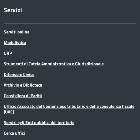
(Funzionario ed elevata qualificazione)
Servizi
Funzionario Sistemi Gestionali con E.Q.
(Funzionario ed elevata qualificazione)
Servizi online
Modulistica
Funzionario Statistico (Funzionario ed
URP
elevata qualificazione)
Strumenti di Tutela Amministrativa e Giurisdizionale
Funzionario Tecnico (Funzionario ed
Difensore Civico
elevata qualificazione)
Archivio e Biblioteca
Funzionario Tecnico Ingegnere con E.Q.
Consigliera di Parità
(Funzionario ed elevata qualificazione)
Ufficio Associato del Contenzioso tributario e della consulenza fiscale
(UAC)
Istruttore Amministrativo (Istruttore)
Servizi agli Enti pubblici del territorio
Istruttore Amministrativo (Istruttore) -
Cerca uffici