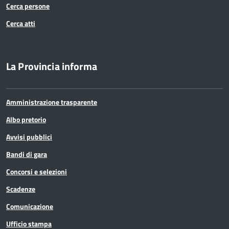
Contratto di Formazione lavoro 12 mesi
Cerca persone
Cerca atti
Istruttore Amministrativo contabile
(Istruttore)
La Provincia informa
Istruttore Amministrativo in aspettativa
(Istruttore)
Amministrazione trasparente
Istruttore Centro Stampa (Istruttore)
Albo pretorio
Istruttore Direttivo Amministrativo
Avvisi pubblici
(Funzionario ed elevata qualificazione)
Bandi di gara
Concorsi e selezioni
Istruttore Direttivo Amministrativo
Scadenze
Giuridico (Funzionario ed elevata qualificazione)
Comunicazione
Istruttore Direttivo Amministrativo
Ufficio stampa