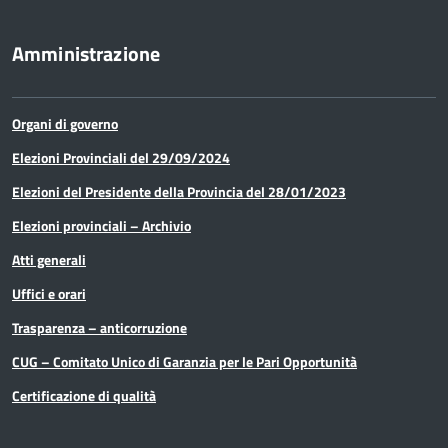
(Funzionario ed elevata qualificazione)
Funzionario Amministrativo con E.Q. con
Amministrazione
funzioni dirigenziali (Funzionario ed elevata
qualificazione)
Organi di governo
Elezioni Provinciali del 29/09/2024
Funzionario Contabile con E.Q. con
Elezioni del Presidente della Provincia del 28/01/2023
funzioni dirigenziali (Funzionario ed elevata
qualificazione)
Elezioni provinciali – Archivio
Atti generali
Funzionario Controllo di Gestione
Uffici e orari
(Funzionario ed elevata qualificazione)
Trasparenza – anticorruzione
Funzionario Leg. Amministrativo -
CUG – Comitato Unico di Garanzia per le Pari Opportunità
Avvocato (Funzionario ed elevata qualificazione)
Certificazione di qualità
Funzionario Relaz. Internazionale