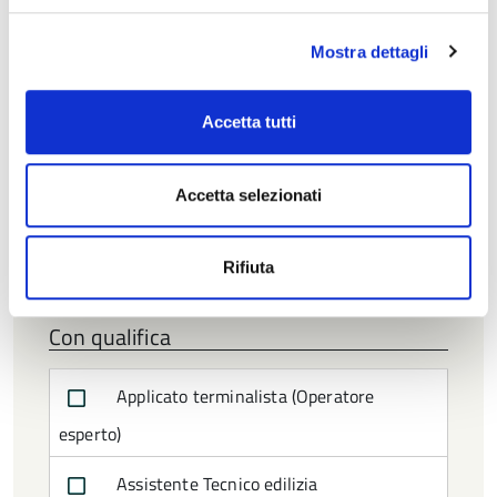
Ricerca avanzata
Mostra dettagli
Se non hai trovato quello che cerchi puoi affinare la
ricerca compilando i campi aggiuntivi del modulo di
Accetta tutti
ricerca avanzata proposto di seguito
Contenente
Accetta selezionati
Nome o Cognome
Rifiuta
Con qualifica
Applicato terminalista (Operatore
esperto)
Assistente Tecnico edilizia