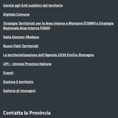
Servizi agli Enti pubblici del territorio
Digitale Comune
Strategie Territoriali per le Aree Interne e Montane (STAMI) e Strategia
Nazionale Aree Interne (SNAI)
Italia Domani-Modena
Nuovi Patti Territoriali
La territorializzazione dell’Agenda 2030 Emilia-Romagna
UPI – Unione Province Italiane
Eventi
Esplora il territorio
Gallerie di immagini
Contatta la Provincia