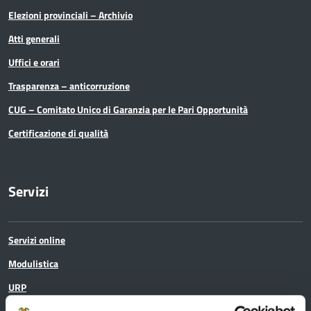
Elezioni provinciali – Archivio
Atti generali
Uffici e orari
Trasparenza – anticorruzione
CUG – Comitato Unico di Garanzia per le Pari Opportunità
Certificazione di qualità
Servizi
Servizi online
Modulistica
URP
Strumenti di Tutela Amministrativa e Giurisdizionale