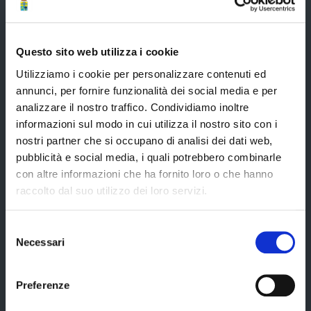
Difensore Civico
Archivio e Biblioteca
Questo sito web utilizza i cookie
Consigliera di Parità
Utilizziamo i cookie per personalizzare contenuti ed
annunci, per fornire funzionalità dei social media e per
Ufficio Associato del Contenzioso tributario e della consulenza fiscale
(UAC)
analizzare il nostro traffico. Condividiamo inoltre
informazioni sul modo in cui utilizza il nostro sito con i
Servizi agli Enti pubblici del territorio
nostri partner che si occupano di analisi dei dati web,
Cerca uffici
pubblicità e social media, i quali potrebbero combinarle
con altre informazioni che ha fornito loro o che hanno
Cerca persone
raccolto dal suo utilizzo dei loro servizi.
Cerca atti
Selezione
Necessari
del
La Provincia informa
consenso
Preferenze
Amministrazione trasparente