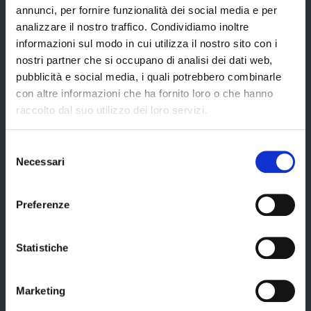
annunci, per fornire funzionalità dei social media e per
Servizi
analizzare il nostro traffico. Condividiamo inoltre
informazioni sul modo in cui utilizza il nostro sito con i
nostri partner che si occupano di analisi dei dati web,
pubblicità e social media, i quali potrebbero combinarle
Servizi online
con altre informazioni che ha fornito loro o che hanno
Modulistica
raccolto dal suo utilizzo dei loro servizi.
URP
Selezione
Strumenti di Tutela Amministrativa e Giurisdizionale
Necessari
del
Difensore Civico
consenso
Archivio e Biblioteca
Preferenze
Consigliera di Parità
Ufficio Associato del Contenzioso tributario e della consulenza fiscale
Statistiche
(UAC)
Servizi agli Enti pubblici del territorio
Marketing
Cerca uffici