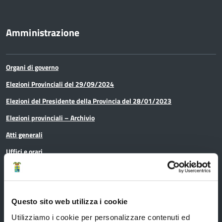
Amministrazione
Organi di governo
Elezioni Provinciali del 29/09/2024
Elezioni del Presidente della Provincia del 28/01/2023
Elezioni provinciali – Archivio
Atti generali
Uffici e orari
Trasparenza – anticorruzione
CUG – Comitato Unico di Garanzia per le Pari Opportunità
Certificazione di qualità
Questo sito web utilizza i cookie
Utilizziamo i cookie per personalizzare contenuti ed