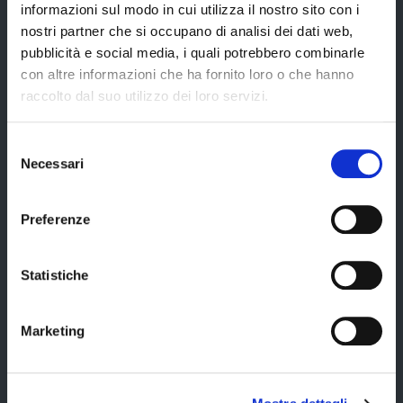
Servizi online
informazioni sul modo in cui utilizza il nostro sito con i
nostri partner che si occupano di analisi dei dati web,
Modulistica
pubblicità e social media, i quali potrebbero combinarle
URP
con altre informazioni che ha fornito loro o che hanno
raccolto dal suo utilizzo dei loro servizi.
Strumenti di Tutela Amministrativa e Giurisdizionale
Difensore Civico
Selezione
Archivio e Biblioteca
Necessari
del
consenso
Consigliera di Parità
Preferenze
Ufficio Associato del Contenzioso tributario e della consulenza fiscale
(UAC)
Servizi agli Enti pubblici del territorio
Statistiche
Cerca uffici
Cerca persone
Marketing
Cerca atti