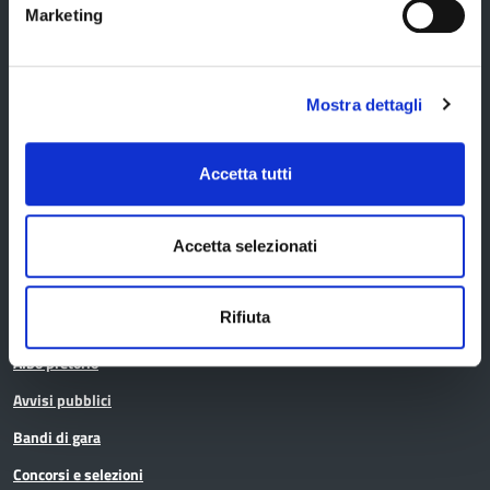
(UAC)
Marketing
Servizi agli Enti pubblici del territorio
Cerca uffici
Mostra dettagli
Cerca persone
Cerca atti
Accetta tutti
La Provincia informa
Accetta selezionati
Rifiuta
Amministrazione trasparente
Albo pretorio
Avvisi pubblici
Bandi di gara
Concorsi e selezioni