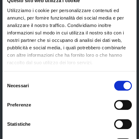
Questo sito web utilizza i cookie
CUG – Comitato Unico di Garanzia per le Pari Opportunità
Utilizziamo i cookie per personalizzare contenuti ed
Certificazione di qualità
annunci, per fornire funzionalità dei social media e per
analizzare il nostro traffico. Condividiamo inoltre
informazioni sul modo in cui utilizza il nostro sito con i
Servizi
nostri partner che si occupano di analisi dei dati web,
pubblicità e social media, i quali potrebbero combinarle
con altre informazioni che ha fornito loro o che hanno
Servizi online
raccolto dal suo utilizzo dei loro servizi.
Modulistica
Selezione
URP
Necessari
del
Strumenti di Tutela Amministrativa e Giurisdizionale
consenso
Difensore Civico
Preferenze
Archivio e Biblioteca
Statistiche
Consigliera di Parità
Ufficio Associato del Contenzioso tributario e della consulenza fiscale