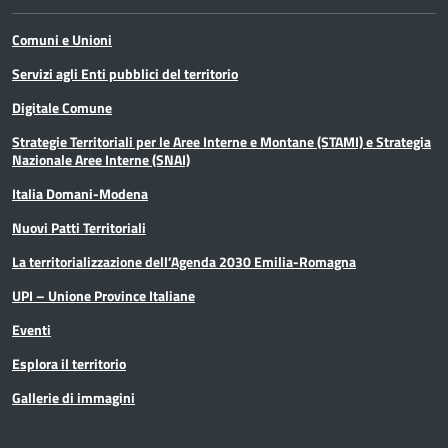
Comuni e Unioni
Servizi agli Enti pubblici del territorio
Digitale Comune
Strategie Territoriali per le Aree Interne e Montane (STAMI) e Strategia
Nazionale Aree Interne (SNAI)
Italia Domani-Modena
Nuovi Patti Territoriali
La territorializzazione dell’Agenda 2030 Emilia-Romagna
UPI – Unione Province Italiane
Eventi
Esplora il territorio
Gallerie di immagini