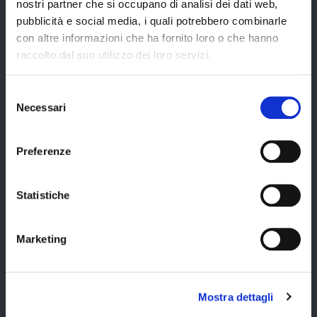
nostri partner che si occupano di analisi dei dati web,
URP
pubblicità e social media, i quali potrebbero combinarle
Strumenti di Tutela Amministrativa e Giurisdizionale
con altre informazioni che ha fornito loro o che hanno
raccolto dal suo utilizzo dei loro servizi.
Difensore Civico
Archivio e Biblioteca
Selezione
Necessari
Consigliera di Parità
del
consenso
Ufficio Associato del Contenzioso tributario e della consulenza fiscale
(UAC)
Preferenze
Servizi agli Enti pubblici del territorio
Cerca uffici
Statistiche
Cerca persone
Marketing
Cerca atti
Mostra dettagli
La Provincia informa