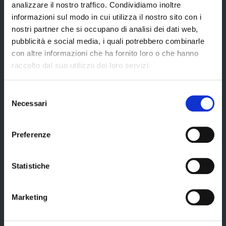
analizzare il nostro traffico. Condividiamo inoltre
informazioni sul modo in cui utilizza il nostro sito con i
Servizi online
nostri partner che si occupano di analisi dei dati web,
pubblicità e social media, i quali potrebbero combinarle
Modulistica
con altre informazioni che ha fornito loro o che hanno
URP
raccolto dal suo utilizzo dei loro servizi.
Strumenti di Tutela Amministrativa e Giurisdizionale
Selezione
Difensore Civico
Necessari
del
Archivio e Biblioteca
consenso
Consigliera di Parità
Preferenze
Ufficio Associato del Contenzioso tributario e della consulenza fiscale
(UAC)
Statistiche
Servizi agli Enti pubblici del territorio
Cerca uffici
Marketing
Cerca persone