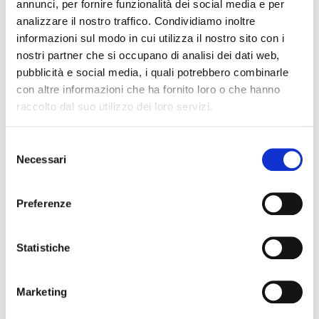
annunci, per fornire funzionalità dei social media e per
analizzare il nostro traffico. Condividiamo inoltre
informazioni sul modo in cui utilizza il nostro sito con i
27 Gennaio 2021
nostri partner che si occupano di analisi dei dati web,
Giornata della Memoria a Vignola
pubblicità e social media, i quali potrebbero combinarle
con altre informazioni che ha fornito loro o che hanno
raccolto dal suo utilizzo dei loro servizi.
27 Gennaio 2021
27 gennaio 2021. Giornata della Memoria a
Selezione
Necessari
del
Zocca
consenso
Preferenze
Statistiche
Allegati
Marketing
Il programma delle iniziative promosse