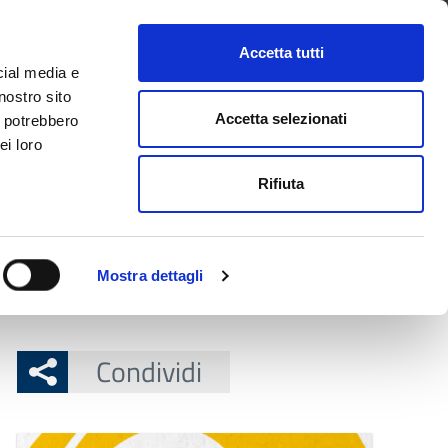
CONTATTI
URP
SERVIZI ONLINE
Accetta tutti
cial media e
Facebook
Twitter
Instagram
LinkedIn
Tel
Seguici su
nostro sito
Accetta selezionati
i potrebbero
ei loro
cerca nel sito
Rifiuta
 Territorio
Attuazione misure PNRR
Mostra dettagli
Condividi