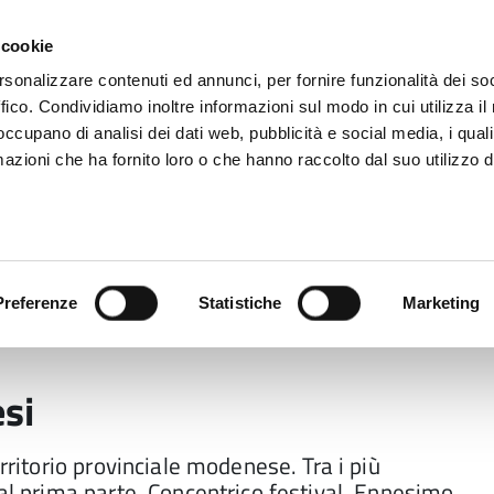
 cookie
rsonalizzare contenuti ed annunci, per fornire funzionalità dei so
ffico. Condividiamo inoltre informazioni sul modo in cui utilizza il 
 occupano di analisi dei dati web, pubblicità e social media, i qual
azioni che ha fornito loro o che hanno raccolto dal suo utilizzo d
rovincia informa
Temi e Funzioni
Enti e
Preferenze
Statistiche
Marketing
si
erritorio provinciale modenese. Tra i più
val prima parte, Concentrico festival, Ennesimo