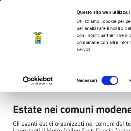
Regione Emilia-Romagna
Questo sito web utilizza i
Utilizziamo i cookie per pe
per analizzare il nostro tra
con i nostri partner che si
Provincia di Modena
combinarle con altre inform
servizi.
Amministrazione
Servizi
La P
Selezione
Necessari
del
Home
News
Estate nei comuni modenesi
consenso
Estate nei comuni modene
Gli eventi estivi organizzati nei comuni del t
importanti il Motor Valley Fest, Poesia festi