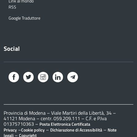
Link al mondo
RSS
Google Traduttore
Social
Facebook
Twitter
Instagram
LinkedIn
Telegram
Provincia di Modena – Viale Martiri della Libertà, 34 –
41121 Modena – centr. 059.209.111 – C.F. e P.Iva
01375710363 –
Posta Elettronica Certificata
–
–
–
Privacy
Cookie policy
Dichiarazione di Accessibilità
Note
–
legali
Copyright