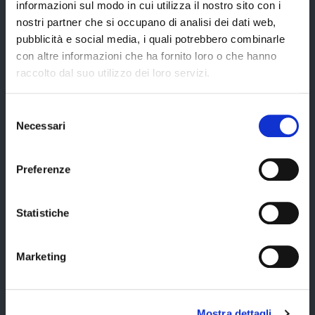
Servizi online
informazioni sul modo in cui utilizza il nostro sito con i
nostri partner che si occupano di analisi dei dati web,
Modulistica
pubblicità e social media, i quali potrebbero combinarle
URP
con altre informazioni che ha fornito loro o che hanno
raccolto dal suo utilizzo dei loro servizi.
Strumenti di Tutela Amministrativa e Giurisdizionale
Difensore Civico
Selezione
Archivio e Biblioteca
Necessari
del
consenso
Consigliera di Parità
Preferenze
Ufficio Associato del Contenzioso tributario e della consulenza fiscale
(UAC)
Servizi agli Enti pubblici del territorio
Statistiche
Cerca uffici
Cerca persone
Marketing
Cerca atti
Mostra dettagli