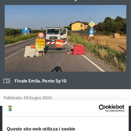
alla
navigare
le
slide
slide
utilizzando
successiva
i
tasti
freccia
Finale Emila. Ponte Sp10
Pubblicato: 29 Giugno 2026
Questo sito web utilizza i cookie