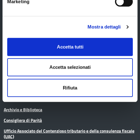
Marketing
Certificazione di qualità
Mostra dettagli
Servizi
Accetta tutti
Servizi online
Modulistica
Accetta selezionati
URP
Rifiuta
Strumenti di Tutela Amministrativa e Giurisdizionale
Difensore Civico
Archivio e Biblioteca
Consigliera di Parità
Ufficio Associato del Contenzioso tributario e della consulenza fiscale
(UAC)