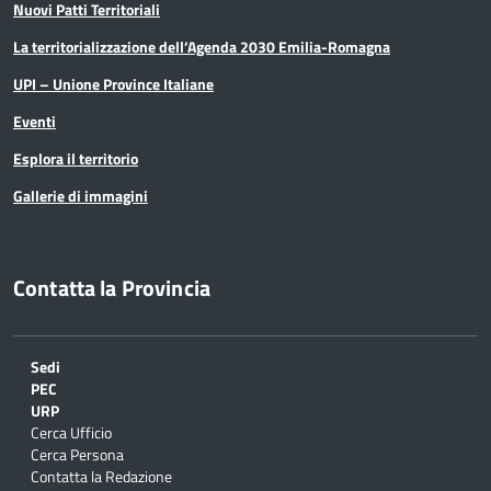
Nuovi Patti Territoriali
La territorializzazione dell’Agenda 2030 Emilia-Romagna
UPI – Unione Province Italiane
Eventi
Esplora il territorio
Gallerie di immagini
Contatta la Provincia
Sedi
PEC
URP
Cerca Ufficio
Cerca Persona
Contatta la Redazione