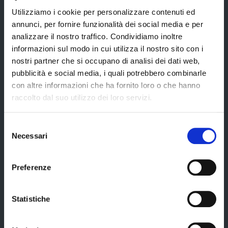
Provincia di Modena
Utilizziamo i cookie per personalizzare contenuti ed
annunci, per fornire funzionalità dei social media e per
analizzare il nostro traffico. Condividiamo inoltre
informazioni sul modo in cui utilizza il nostro sito con i
nostri partner che si occupano di analisi dei dati web,
Amministrazione
pubblicità e social media, i quali potrebbero combinarle
con altre informazioni che ha fornito loro o che hanno
raccolto dal suo utilizzo dei loro servizi.
Organi di governo
Elezioni Provinciali del 29/09/2024
Selezione
Necessari
Elezioni del Presidente della Provincia del 28/01/2023
del
consenso
Elezioni provinciali – Archivio
Preferenze
Atti generali
Uffici e orari
Statistiche
Trasparenza – anticorruzione
CUG – Comitato Unico di Garanzia per le Pari Opportunità