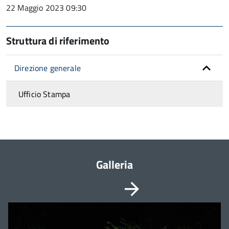
22 Maggio 2023 09:30
Struttura di riferimento
Direzione generale
Ufficio Stampa
Galleria
Vai
È
possibile
alla
navigare
le
slide
slide