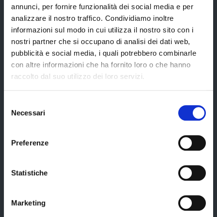
annunci, per fornire funzionalità dei social media e per
analizzare il nostro traffico. Condividiamo inoltre
Amministrazione
informazioni sul modo in cui utilizza il nostro sito con i
nostri partner che si occupano di analisi dei dati web,
pubblicità e social media, i quali potrebbero combinarle
Organi di governo
con altre informazioni che ha fornito loro o che hanno
raccolto dal suo utilizzo dei loro servizi.
Elezioni Provinciali del 29/09/2024
Elezioni del Presidente della Provincia del 28/01/2023
Selezione
Necessari
Elezioni provinciali – Archivio
del
consenso
Atti generali
Preferenze
Uffici e orari
Trasparenza – anticorruzione
Statistiche
CUG – Comitato Unico di Garanzia per le Pari Opportunità
Certificazione di qualità
Marketing