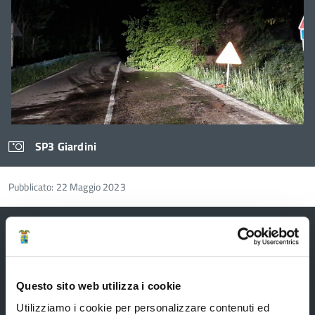
utilizzando
successiva
i
tasti
freccia
SP3 Giardini
Pubblicato: 22 Maggio 2023
Provincia di Modena
Questo sito web utilizza i cookie
Utilizziamo i cookie per personalizzare contenuti ed