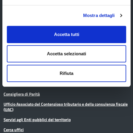
Servizi
Mostra dettagli
Servizi online
Accetta tutti
Modulistica
URP
Accetta selezionati
Strumenti di Tutela Amministrativa e Giurisdizionale
Rifiuta
Difensore Civico
Archivio e Biblioteca
Consigliera di Parità
Ufficio Associato del Contenzioso tributario e della consulenza fiscale
(UAC)
Servizi agli Enti pubblici del territorio
Cerca uffici