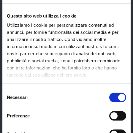
Atti generali
Uffici e orari
Questo sito web utilizza i cookie
Trasparenza – anticorruzione
Utilizziamo i cookie per personalizzare contenuti ed
annunci, per fornire funzionalità dei social media e per
CUG – Comitato Unico di Garanzia per le Pari Opportunità
analizzare il nostro traffico. Condividiamo inoltre
Certificazione di qualità
informazioni sul modo in cui utilizza il nostro sito con i
nostri partner che si occupano di analisi dei dati web,
pubblicità e social media, i quali potrebbero combinarle
Servizi
con altre informazioni che ha fornito loro o che hanno
raccolto dal suo utilizzo dei loro servizi.
Servizi online
Selezione
Necessari
del
Modulistica
consenso
URP
Preferenze
Strumenti di Tutela Amministrativa e Giurisdizionale
Difensore Civico