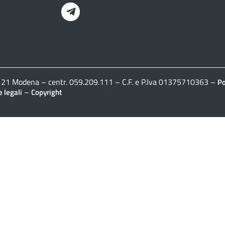
Telegram
41121 Modena – centr. 059.209.111 – C.F. e P.Iva 01375710363 –
Po
–
 legali
Copyright