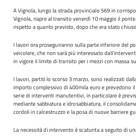
A Vignola, lungo la strada provinciale 569 in corrispo
Vignola, riapre al transito venerdì 10 maggio il ponte
rispetto a quanto previsto, dopo che era stato chiuso 
I lavori ora proseguiranno sulla parte inferiore del po
veicolare, che non sarà più interessato dall’intervent
in vigore il limite di transito per i mezzi con massa s
I lavori, partiti lo scorso 3 marzo, sono realizzati dal
importo complessivo di 400mila euro e prevedono il r
serie di interventi manutentivi, in particolare è previ
mediante sabbiatura e idrosabbiatura, il consolidamen
cordoli in calcestruzzo e la posa di nuove barriere gu
La necessità di intervento è scaturita a seguito di una