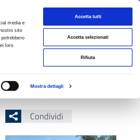
CONTATTI
URP
SERVIZI ONLINE
Accetta tutti
cial media e
Facebook
Twitter
Instagram
LinkedIn
Tel
Seguici su
nostro sito
Accetta selezionati
i potrebbero
ei loro
cerca nel sito
Rifiuta
 Territorio
Attuazione misure PNRR
Mostra dettagli
ra chiuso dall’otto aprile.
Condividi