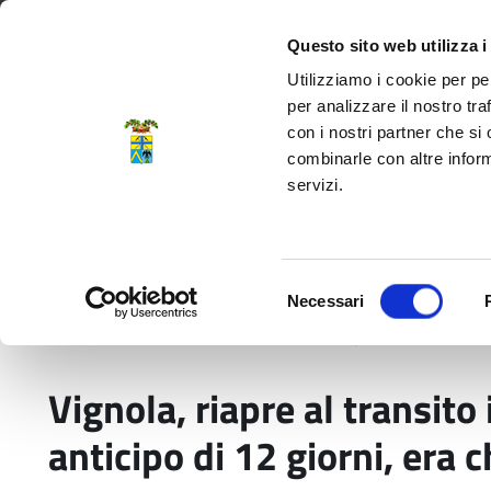
Regione Emilia-Romagna
Questo sito web utilizza i
Utilizziamo i cookie per pe
per analizzare il nostro tra
con i nostri partner che si
Provincia di Modena
combinarle con altre inform
servizi.
Amministrazione
Servizi
La P
Selezione
Necessari
del
Home
Comunicati stampa
Vignola, riapre al 
consenso
Vignola, riapre al transito 
anticipo di 12 giorni, era c