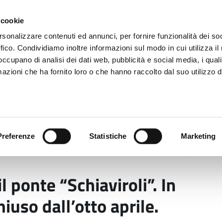
 cookie
rsonalizzare contenuti ed annunci, per fornire funzionalità dei so
ffico. Condividiamo inoltre informazioni sul modo in cui utilizza il 
 occupano di analisi dei dati web, pubblicità e social media, i qual
azioni che ha fornito loro o che hanno raccolto dal suo utilizzo d
rovincia informa
Temi e Funzioni
Enti e
Preferenze
Statistiche
Marketing
transito il ponte “Schiaviroli”. In anticipo di 12 giorni, e
il ponte “Schiaviroli”. In
hiuso dall’otto aprile.