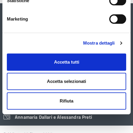
Statistiche
Galleria
Marketing
È
possibile
navigare
Mostra dettagli
le
slide
utilizzando
i
Accetta tutti
tasti
freccia
Accetta selezionati
Rifiuta
Annamaria Dallari e Alessandra Preti