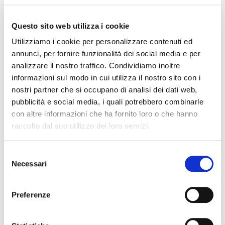
Cultura, Turismo
Numero
Questo sito web utilizza i cookie
Utilizziamo i cookie per personalizzare contenuti ed
259
annunci, per fornire funzionalità dei social media e per
analizzare il nostro traffico. Condividiamo inoltre
Data
informazioni sul modo in cui utilizza il nostro sito con i
nostri partner che si occupano di analisi dei dati web,
25 Giugno 2025 11:45
pubblicità e social media, i quali potrebbero combinarle
con altre informazioni che ha fornito loro o che hanno
raccolto dal suo utilizzo dei loro servizi.
Struttura di riferimento
Selezione
Direzione generale
Necessari
del
consenso
Ufficio Stampa
Preferenze