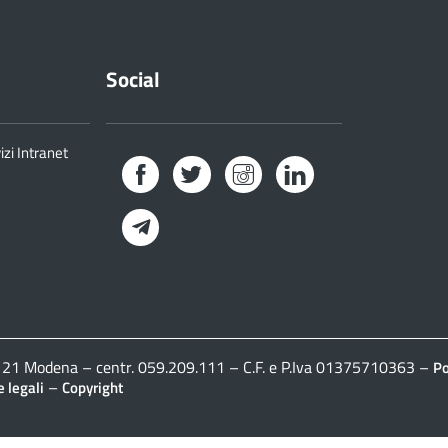
Social
izi Intranet
Facebook
Twitter
Instagram
LinkedIn
Telegram
41121 Modena – centr. 059.209.111 – C.F. e P.Iva 01375710363 –
Po
–
 legali
Copyright