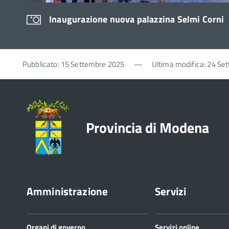
Inaugurazione nuova palazzina Selmi Corni
Pubblicato: 15 Settembre 2025
—
Ultima modifica: 24 Se
Provincia di Modena
Amministrazione
Servizi
Organi di governo
Servizi online