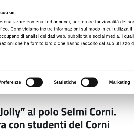
 cookie
rsonalizzare contenuti ed annunci, per fornire funzionalità dei so
ffico. Condividiamo inoltre informazioni sul modo in cui utilizza il 
 occupano di analisi dei dati web, pubblicità e social media, i qual
azioni che ha fornito loro o che hanno raccolto dal suo utilizzo d
rovincia informa
Temi e Funzioni
Enti e
Preferenze
Statistiche
Marketing
cuola “Jolly” al polo Selmi Corni. Inaugura la nuova str
olly” al polo Selmi Corni.
a con studenti del Corni