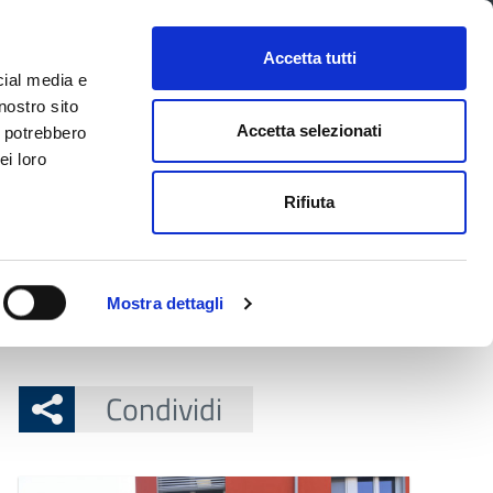
CONTATTI
URP
SERVIZI ONLINE
Accetta tutti
cial media e
Facebook
Twitter
Instagram
LinkedIn
Tel
Seguici su
nostro sito
Accetta selezionati
i potrebbero
ei loro
cerca nel sito
Rifiuta
 Territorio
Attuazione misure PNRR
Mostra dettagli
uttura con studenti del Corni
Condividi