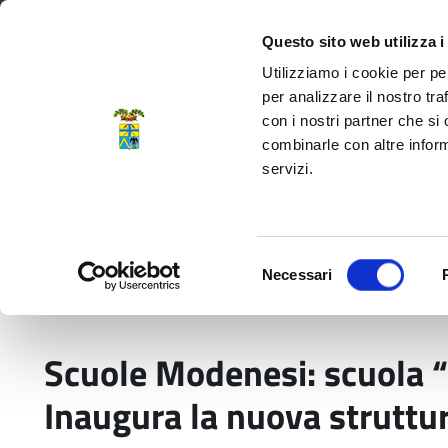
Regione Emilia-Romagna
Questo sito web utilizza i
Utilizziamo i cookie per pe
per analizzare il nostro tra
con i nostri partner che si
Provincia di Modena
combinarle con altre inform
servizi.
Amministrazione
Servizi
La P
Selezione
Necessari
del
Home
Comunicati stampa
Scuole Modenesi: s
consenso
Scuole Modenesi: scuola “J
Inaugura la nuova struttur