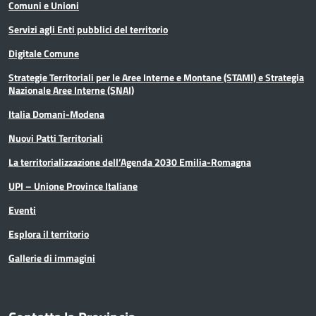
Comuni e Unioni
Servizi agli Enti pubblici del territorio
Digitale Comune
Strategie Territoriali per le Aree Interne e Montane (STAMI) e Strategia
Nazionale Aree Interne (SNAI)
Italia Domani-Modena
Nuovi Patti Territoriali
La territorializzazione dell’Agenda 2030 Emilia-Romagna
UPI – Unione Province Italiane
Eventi
Esplora il territorio
Gallerie di immagini