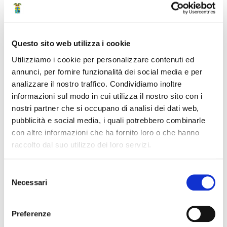
Caccia, pesca e fauna
Numero
Questo sito web utilizza i cookie
Utilizziamo i cookie per personalizzare contenuti ed
318
annunci, per fornire funzionalità dei social media e per
analizzare il nostro traffico. Condividiamo inoltre
Data
informazioni sul modo in cui utilizza il nostro sito con i
nostri partner che si occupano di analisi dei dati web,
29 Agosto 2025 00:00
pubblicità e social media, i quali potrebbero combinarle
con altre informazioni che ha fornito loro o che hanno
raccolto dal suo utilizzo dei loro servizi.
Struttura di riferimento
Selezione
Direzione generale
Necessari
del
consenso
Ufficio Stampa
Preferenze