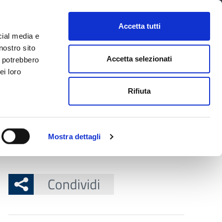
CONTATTI
URP
SERVIZI ONLINE
Accetta tutti
cial media e
Facebook
Twitter
Instagram
LinkedIn
Tel
Seguici su
nostro sito
Accetta selezionati
i potrebbero
ei loro
cerca nel sito
Rifiuta
 Territorio
Attuazione misure PNRR
Mostra dettagli
orone e al Sasso di S.Andrea
Condividi