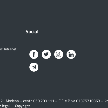
Social
izi Intranet
Facebook
Twitter
Instagram
LinkedIn
Telegram
41121 Modena – centr. 059.209.111 – C.F. e P.Iva 01375710363 –
Po
–
 legali
Copyright