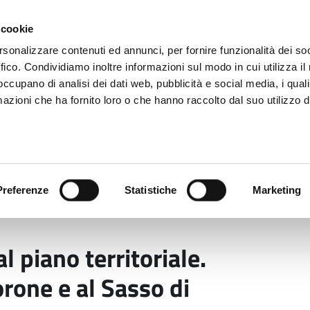
 cookie
rsonalizzare contenuti ed annunci, per fornire funzionalità dei so
ffico. Condividiamo inoltre informazioni sul modo in cui utilizza il 
 occupano di analisi dei dati web, pubblicità e social media, i qual
azioni che ha fornito loro o che hanno raccolto dal suo utilizzo d
rovincia informa
Temi e Funzioni
Enti e
Preferenze
Statistiche
Marketing
ia libera al piano territoriale. Entrano le zone a Montec
al piano territoriale.
rone e al Sasso di