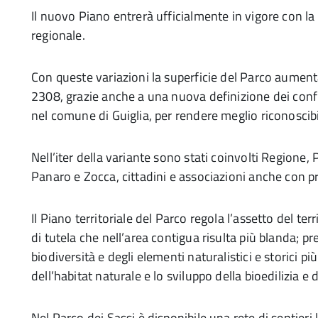
Il nuovo Piano entrerà ufficialmente in vigore con la
regionale.
Con queste variazioni la superficie del Parco aumenta
2308, grazie anche a una nuova definizione dei conf
nel comune di Guiglia, per rendere meglio riconoscibili
Nell’iter della variante sono stati coinvolti Regione,
Panaro e Zocca, cittadini e associazioni anche con p
Il Piano territoriale del Parco regola l’assetto del te
di tutela che nell’area contigua risulta più blanda; pr
biodiversità e degli elementi naturalistici e storici p
dell’habitat naturale e lo sviluppo della bioedilizia e
Nel Parco dei Sassi è disponibile una rete di sentieri