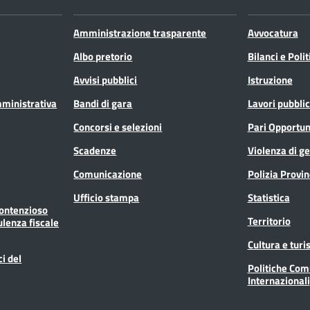
Amministrazione trasparente
Avvocatura
Albo pretorio
Bilanci e Poli
Avvisi pubblici
Istruzione
mministrativa
Bandi di gara
Lavori pubblic
Concorsi e selezioni
Pari Opportun
Scadenze
Violenza di g
Comunicazione
Polizia Provin
Ufficio stampa
Statistica
Contenzioso
Territorio
ulenza fiscale
Cultura e tur
ci del
Politiche Com
Internazionali