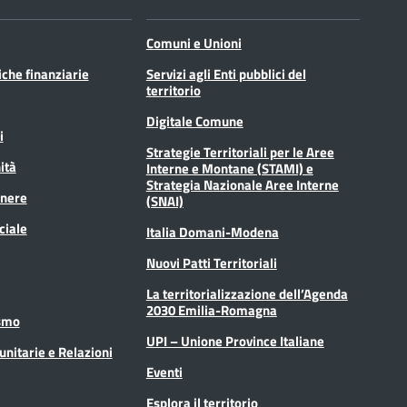
Comuni e Unioni
tiche finanziarie
Servizi agli Enti pubblici del
territorio
Digitale Comune
i
Strategie Territoriali per le Aree
ità
Interne e Montane (STAMI) e
Strategia Nazionale Aree Interne
enere
(SNAI)
ciale
Italia Domani-Modena
Nuovi Patti Territoriali
La territorializzazione dell’Agenda
2030 Emilia-Romagna
ismo
UPI – Unione Province Italiane
unitarie e Relazioni
Eventi
Esplora il territorio