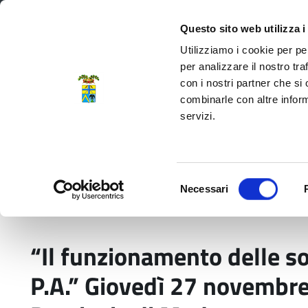
Regione Emilia-Romagna
Questo sito web utilizza i
Utilizziamo i cookie per pe
per analizzare il nostro tra
con i nostri partner che si
Provincia di Modena
combinarle con altre inform
servizi.
Amministrazione
Servizi
La P
Selezione
Necessari
del
Home
Comunicati stampa
“Il funzionamento
consenso
“Il funzionamento delle so
P.A.” Giovedì 27 novembre