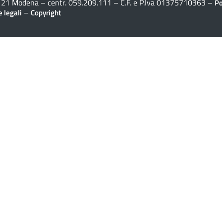
41121 Modena – centr. 059.209.111 – C.F. e P.Iva 01375710363 –
Po
–
 legali
Copyright