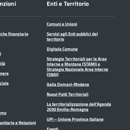
nzioni
Enti e Territorio
Comuni e Unioni
tiche finanziarie
Servizi agli Enti pubblici del
territorio
Digitale Comune
i
Strategie Territoriali per le Aree
ità
Interne e Montane (STAMI) e
Strategia Nazionale Aree Interne
enere
(SNAI)
ciale
Italia Domani-Modena
Nuovi Patti Territoriali
La territorializzazione dell’Agenda
2030 Emilia-Romagna
ismo
UPI – Unione Province Italiane
unitarie e Relazioni
Eventi