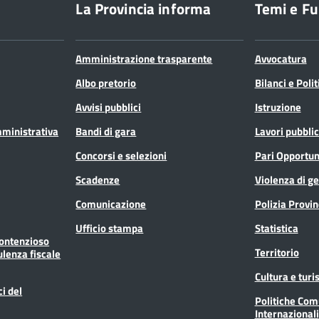
La Provincia informa
Temi e Fu
Amministrazione trasparente
Avvocatura
Albo pretorio
Bilanci e Poli
Avvisi pubblici
Istruzione
mministrativa
Bandi di gara
Lavori pubblic
Concorsi e selezioni
Pari Opportun
Scadenze
Violenza di g
Comunicazione
Polizia Provin
Ufficio stampa
Statistica
Contenzioso
Territorio
ulenza fiscale
Cultura e tur
ci del
Politiche Com
Internazionali