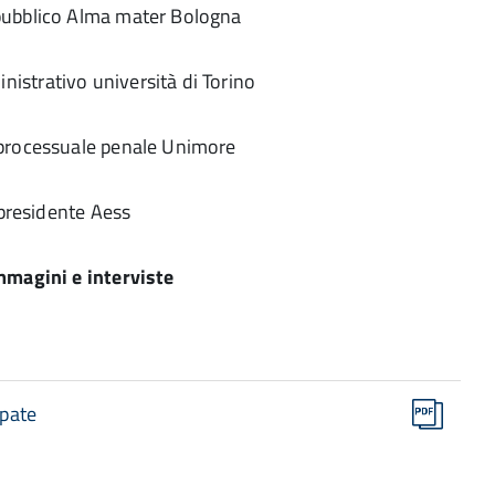
 pubblico Alma mater Bologna
inistrativo università di Torino
o processuale penale Unimore
presidente Aess
mmagini e interviste
ipate