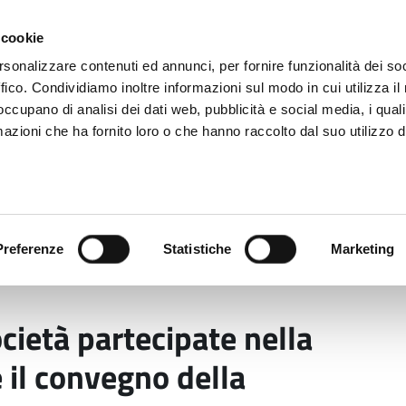
 cookie
rsonalizzare contenuti ed annunci, per fornire funzionalità dei so
ffico. Condividiamo inoltre informazioni sul modo in cui utilizza il 
 occupano di analisi dei dati web, pubblicità e social media, i qual
azioni che ha fornito loro o che hanno raccolto dal suo utilizzo d
rovincia informa
Temi e Funzioni
Enti e
Preferenze
Statistiche
Marketing
 delle società partecipate nella P.A.” Giovedì 27 novemb
cietà partecipate nella
 il convegno della