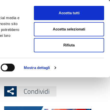
CONTATTI
URP
SERVIZI ONLINE
Accetta tutti
cial media e
Facebook
Twitter
Instagram
LinkedIn
Tel
Seguici su
nostro sito
Accetta selezionati
i potrebbero
ei loro
cerca nel sito
Rifiuta
 Territorio
Attuazione misure PNRR
Mostra dettagli
re il convegno della Provincia di Modena
Condividi