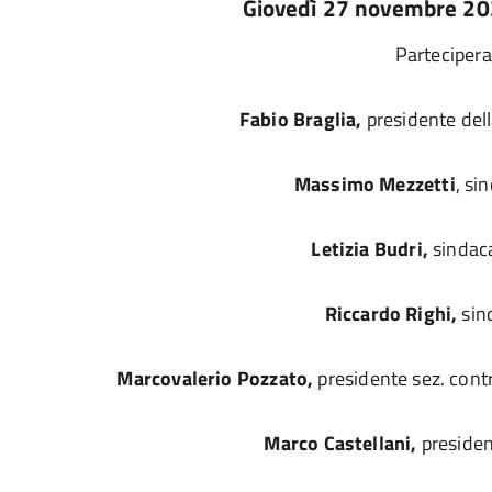
Giovedì 27 novembre 20
Parteciper
Fabio Braglia,
presidente del
Massimo Mezzetti
, si
Letizia Budri,
sindaca
Riccardo Righi,
sind
Marcovalerio Pozzato,
presidente sez. cont
Marco Castellani,
presiden