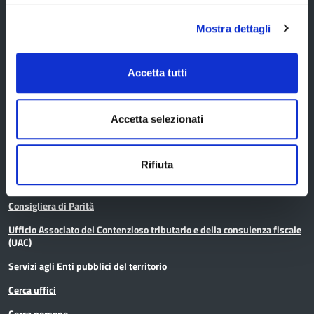
Servizi
Mostra dettagli
Servizi online
Accetta tutti
Modulistica
URP
Accetta selezionati
Strumenti di Tutela Amministrativa e Giurisdizionale
Difensore Civico
Rifiuta
Archivio e Biblioteca
Consigliera di Parità
Ufficio Associato del Contenzioso tributario e della consulenza fiscale
(UAC)
Servizi agli Enti pubblici del territorio
Cerca uffici
Cerca persone