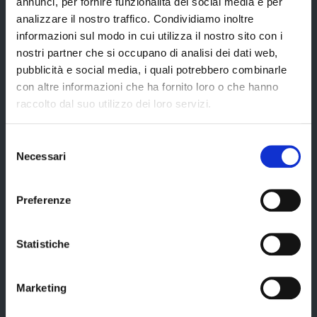
annunci, per fornire funzionalità dei social media e per
analizzare il nostro traffico. Condividiamo inoltre
Amministrazione
informazioni sul modo in cui utilizza il nostro sito con i
nostri partner che si occupano di analisi dei dati web,
pubblicità e social media, i quali potrebbero combinarle
Organi di governo
con altre informazioni che ha fornito loro o che hanno
Elezioni Provinciali del 29/09/2024
raccolto dal suo utilizzo dei loro servizi.
Elezioni del Presidente della Provincia del 28/01/2023
Selezione
Elezioni provinciali – Archivio
Necessari
del
Atti generali
consenso
Uffici e orari
Preferenze
Trasparenza – anticorruzione
Statistiche
CUG – Comitato Unico di Garanzia per le Pari Opportunità
Certificazione di qualità
Marketing