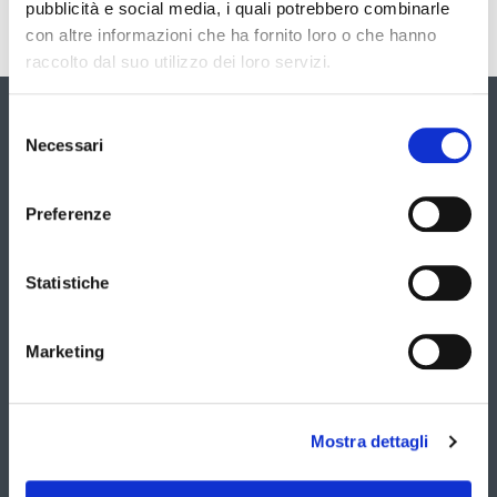
pubblicità e social media, i quali potrebbero combinarle
con altre informazioni che ha fornito loro o che hanno
raccolto dal suo utilizzo dei loro servizi.
Galleria
Selezione
Necessari
del
È
consenso
possibile
navigare
Preferenze
le
slide
utilizzando
Statistiche
i
tasti
freccia
Marketing
Mostra dettagli