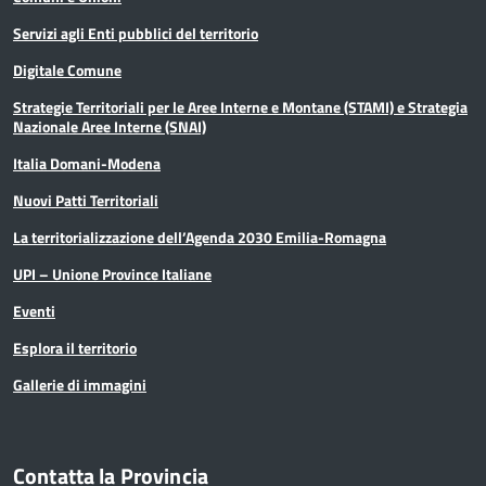
Servizi agli Enti pubblici del territorio
Digitale Comune
Strategie Territoriali per le Aree Interne e Montane (STAMI) e Strategia
Nazionale Aree Interne (SNAI)
Italia Domani-Modena
Nuovi Patti Territoriali
La territorializzazione dell’Agenda 2030 Emilia-Romagna
UPI – Unione Province Italiane
Eventi
Esplora il territorio
Gallerie di immagini
Contatta la Provincia