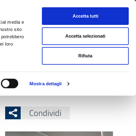
CONTATTI
URP
SERVIZI ONLINE
Accetta tutti
cial media e
Facebook
Twitter
Instagram
LinkedIn
Tel
Seguici su
nostro sito
Accetta selezionati
i potrebbero
ei loro
cerca nel sito
Rifiuta
 Territorio
Attuazione misure PNRR
Mostra dettagli
ne di vincitori
Condividi