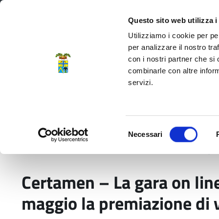
Regione Emilia-Romagna
Questo sito web utilizza i
Utilizziamo i cookie per pe
per analizzare il nostro tra
con i nostri partner che si
Provincia di Modena
combinarle con altre inform
servizi.
Amministrazione
Servizi
La P
Selezione
Necessari
del
Home
Comunicati stampa
Certamen – La gara
consenso
Certamen – La gara on line
maggio la premiazione di v