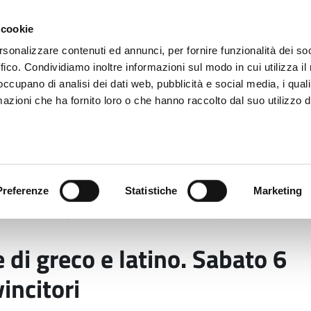
 cookie
rsonalizzare contenuti ed annunci, per fornire funzionalità dei so
ffico. Condividiamo inoltre informazioni sul modo in cui utilizza il 
 occupano di analisi dei dati web, pubblicità e social media, i qual
azioni che ha fornito loro o che hanno raccolto dal suo utilizzo d
rovincia informa
Temi e Funzioni
Enti e
Preferenze
Statistiche
Marketing
 on line di greco e latino. Sabato 6 maggio la premiazio
 di greco e latino. Sabato 6
incitori