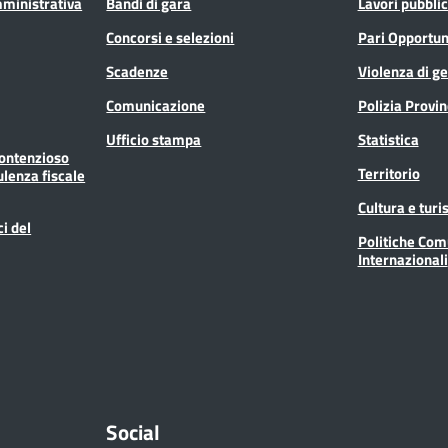
mministrativa
Bandi di gara
Lavori pubblic
Concorsi e selezioni
Pari Opportun
Scadenze
Violenza di g
Comunicazione
Polizia Provin
Ufficio stampa
Statistica
Contenzioso
Territorio
ulenza fiscale
Cultura e tur
ci del
Politiche Com
Internazionali
Social