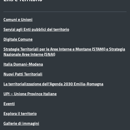
Comuni e Unioni
Servizi agli Enti pubblici del territorio
Digitale Comune
Strategie Territoriali per le Aree Interne e Montane (STAMI) e Strategia
Nazionale Aree Interne (SNAI)
Italia Domani-Modena
Nuovi Patti Territoriali
La territorializzazione dell’Agenda 2030 Emilia-Romagna
UPI – Unione Province Italiane
Eventi
Esplora il territorio
Gallerie di immagini