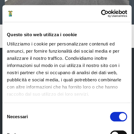
Puianello Sp18
Pubblicato: 04 Settembre 2025
—
Questo sito web utilizza i cookie
Ultima modifica: 07 Ottobre 2025
Utilizziamo i cookie per personalizzare contenuti ed
annunci, per fornire funzionalità dei social media e per
analizzare il nostro traffico. Condividiamo inoltre
informazioni sul modo in cui utilizza il nostro sito con i
nostri partner che si occupano di analisi dei dati web,
Provincia di Modena
pubblicità e social media, i quali potrebbero combinarle
con altre informazioni che ha fornito loro o che hanno
raccolto dal suo utilizzo dei loro servizi.
Selezione
Amministrazione
Necessari
del
consenso